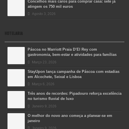
Concelhos mais caros para comprar casa: sete já
atingem os 750 mil euros
Agosto 3, 2026
HOTELARIA
Páscoa no Marriott Praia D’El Rey com
gastronomia, bem-estar e atividades para famílias
Março 23, 2026
StayUpon lança campanha de Páscoa com estadias
em Alcochete, Seixal e Lisboa
Março 6, 2026
Três anos de recordes: Pipadouro reforça excelência
no turismo fluvial de luxo
Janeiro 9, 2026
O melhor do novo ano começa a planear-se em
janeiro
Janeiro 9, 2026