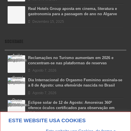
Real Hotels Group aposta em cinema, literatura e
gastronomia para a passagem de ano no Algarve
Dezembro 15, 2025
SOCIEDADE
Reclamações no Turismo aumentam em 2026 e
concentram-se nas plataformas de reservas
Agosto 7, 2026
Dia Internacional do Orgasmo Feminino assinala-se
a 8 de Agosto: uma efeméride nascida no Brasil
Agosto 7, 2026
Eclipse solar de 12 de Agosto: Amoreiras 360º
oferece óculos certificados para observação em
Lisboa
ESTE WEBSITE USA COOKIES
Agosto 7, 2026
Lua Afonso vence prémio internacional de liderança
. . . . . . . . . . . . . . . . Este website usa Cookies, de forma a