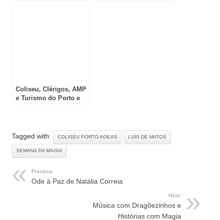
Estúdio33
2023
Coliseu, Clérigos, AMP
e Turismo do Porto e
Norte unem-se em
projeto social e artístico
dedicado à
adolescência
Tagged with:
COLISEU PORTO AGEAS
LUIS DE MATOS
SEMANA DA MAGIA
Previous:
Ode à Paz de Natália Correia
Next:
Música com Dragõezinhos e
Histórias com Magia