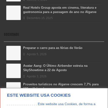
Real Hotels Group aposta em cinema, literatura e
gastronomia para a passagem de ano no Algarve
Dezembro 15, 2025
SOCIEDADE
Preparar o carro para as férias de Verão
Agosto 5, 2026
Avatar Aang: O Último Airbender estreia na
SkyShowtime a 22 de Agosto
Agosto 3, 2026
Proveitos turísticos no Algarve crescem 7,7% para
698 milhões de euros
ESTE WEBSITE USA COOKIES
Julho 31, 2026
Costa Boal Branco 2025: nova colheita reforça
. . . . . . . . . . . . . . . . Este website usa Cookies, de forma a
aposta nos brancos do Douro