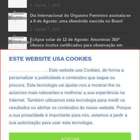
Agosto 7, 2026
Dia Internacional do Orgasmo Feminino assinala-se
a 8 de Agosto: uma efeméride nascida no Brasil
Agosto 7, 2026
Eclipse solar de 12 de Agosto: Amoreiras 360º
oferece óculos certificados para observação em
Lisboa
ESTE WEBSITE USA COOKIES
Agosto 7, 2026
Lua Afonso vence prémio internacional de liderança
. . . . . . . . . . . . . . . . Este website usa Cookies, de forma a
em engenharia espacial nos EUA
personalizar a publicidade e conteúdos que segue ou
Agosto 7, 2026
procura. Esta tecnologia vai ajudar-nos a mostrar-lhe os
anúncios mais relevantes e melhorar a sua experiência na
Preparar o carro para as férias de Verão
Internet. Também utilizamos esta tecnologia para medir os
Agosto 5, 2026
resultados ou alinhar os conteúdos do nosso website. Porque
a sua privacidade é importante para nós, estamos a pedir a
sua autorização para usar esta tecnologia.
LER MAIS
ACEITAR