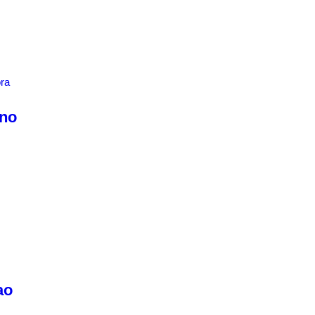
 no
ao