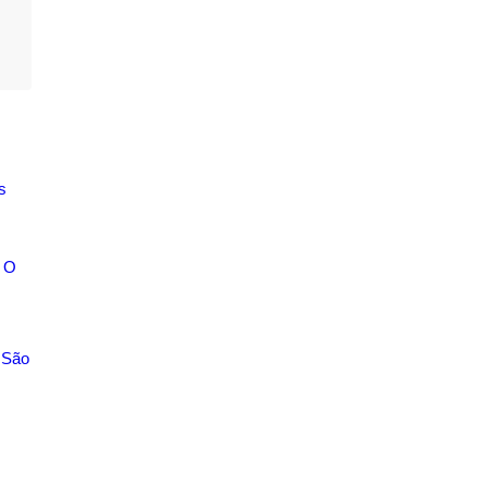
s
O
 São