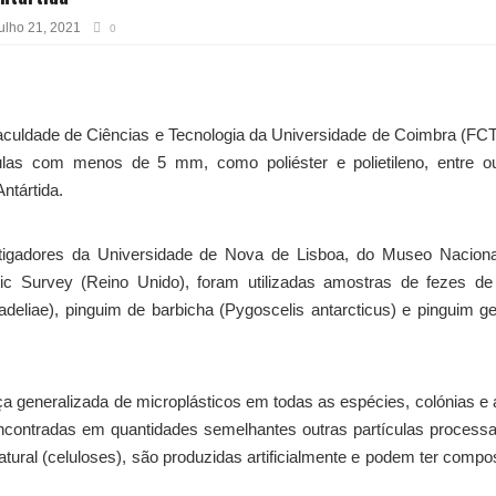
ulho 21, 2021
0
 Faculdade de Ciências e Tecnologia da Universidade de Coimbra (F
ulas com menos de 5 mm, como poliéster e polietileno, entre ou
ntártida.
stigadores da Universidade de Nova de Lisboa, do Museo Naciona
tic Survey (Reino Unido), foram utilizadas amostras de fezes de
adeliae), pinguim de barbicha (Pygoscelis antarcticus) e pinguim g
nça generalizada de microplásticos em todas as espécies, colónias e
 encontradas em quantidades semelhantes outras partículas process
atural (celuloses), são produzidas artificialmente e podem ter compo