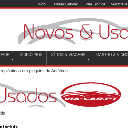
Início
Estatuto Editorial
Ficha Técnica
Subscrever
DADE
MUNICÍPIOS
SÍTIOS & VIAGENS
GASTRO & VINH
oplásticos em pinguins da Antártida
ntártida