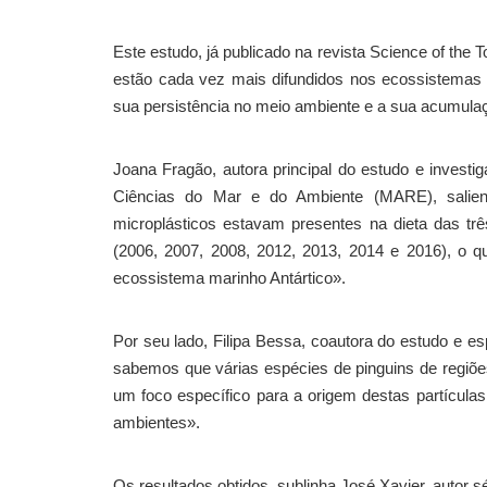
Este estudo, já publicado na revista Science of the
estão cada vez mais difundidos nos ecossistemas m
sua persistência no meio ambiente e a sua acumula
Joana Fragão, autora principal do estudo e inves
Ciências do Mar e do Ambiente (MARE), salient
microplásticos estavam presentes na dieta das trê
(2006, 2007, 2008, 2012, 2013, 2014 e 2016), o q
ecossistema marinho Antártico».
Por seu lado, Filipa Bessa, coautora do estudo e es
sabemos que várias espécies de pinguins de regiõe
um foco específico para a origem destas partículas
ambientes».
Os resultados obtidos, sublinha José Xavier, autor sé