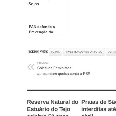
PAN defende a
Prevenção da
Contaminação dos
Solos
Tagged with:
FCTUC
INVESTIGADORES DA FCTUC
JOAN
Previous:
Coletivos Feministas
apresentam queixa conta a PSP
RELATED ARTICLES
Reserva Natural do
Praias de Sã
Estuário do Tejo
interditas at