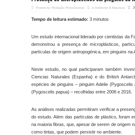
J
Posted by:
Redação iPressJournal
in
Ambiente & Natureza
Tempo de leitura estimado:
3 minutos
Um estudo internacional liderado por cientistas da
demonstrou a presença de microplásticos, partíc
partículas de origem antropogénica, em pinguins na A
Neste estudo, no qual participaram também inve
Ciencias Naturales (Espanha) e do British Antarc
espécies de pinguins – pinguim Adelie (Pygoscelis 
(Pygoscelis papua) – recolhidas entre 2006 e 2016.
As análises realizadas permitiram verificar a prese
do estudo. Além das partículas de plástico, foram
na maioria fibras, que, apesar de serem de origem n
como tintas, que podem persistir no ambiente.