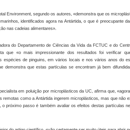
 Total Environment, segundo os autores, «demonstra que os microplás
arinhos, identificados agora na Antártida, o que é preocupante d
ção nas cadeias alimentares».
tigadora do Departamento de Ciências da Vida da FCTUC e do Cent
a que «o mais impressionante dos resultados foi verificar qu
s espécies de pinguins, em vários locais e nos vários anos do e
ue demonstra que estas partículas se encontram já bem difundid
pecialista em poluição por microplásticos da UC, afirma que, «agor
s remotas como a Antártida ingerem microplásticos, mas que não e
, o próximo passo é também avaliar os efeitos destas partículas n
nior do artigo científico, «vão certamente ser muito úteis para abrir 