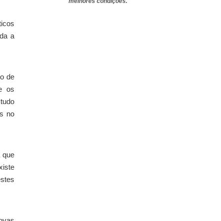
melhores condições.
ticos
ada a
ro de
e os
studo
as no
a que
xiste
estes
novas