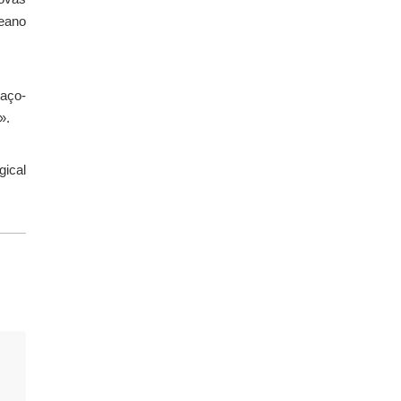
ceano
paço-
».
gical