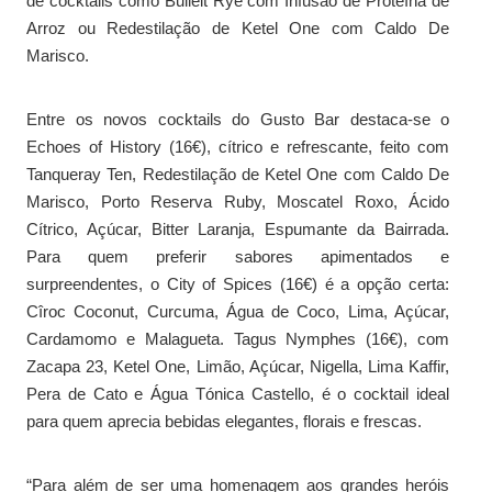
de cocktails como Bulleit Rye com Infusão de Proteína de
Arroz ou Redestilação de Ketel One com Caldo De
Marisco.
Entre os novos cocktails do Gusto Bar destaca-se o
Echoes of History (16€), cítrico e refrescante, feito com
Tanqueray Ten, Redestilação de Ketel One com Caldo De
Marisco, Porto Reserva Ruby, Moscatel Roxo, Ácido
Cítrico, Açúcar, Bitter Laranja, Espumante da Bairrada.
Para quem preferir sabores apimentados e
surpreendentes, o City of Spices (16€) é a opção certa:
Cîroc Coconut, Curcuma, Água de Coco, Lima, Açúcar,
Cardamomo e Malagueta. Tagus Nymphes (16€), com
Zacapa 23, Ketel One, Limão, Açúcar, Nigella, Lima Kaffir,
Pera de Cato e Água Tónica Castello, é o cocktail ideal
para quem aprecia bebidas elegantes, florais e frescas.
“Para além de ser uma homenagem aos grandes heróis