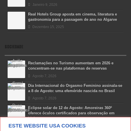
Janeiro 9, 2026
Real Hotels Group aposta em cinema, literatura e
gastronomia para a passagem de ano no Algarve
Dezembro 15, 2025
SOCIEDADE
Reclamações no Turismo aumentam em 2026 e
concentram-se nas plataformas de reservas
Agosto 7, 2026
Dia Internacional do Orgasmo Feminino assinala-se
a 8 de Agosto: uma efeméride nascida no Brasil
Agosto 7, 2026
Eclipse solar de 12 de Agosto: Amoreiras 360º
oferece óculos certificados para observação em
Lisboa
ESTE WEBSITE USA COOKIES
Agosto 7, 2026