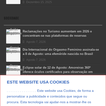
Dezembro 15, 2025
SOCIEDADE
Reclamações no Turismo aumentam em 2026 e
concentram-se nas plataformas de reservas
Agosto 7, 2026
Dia Internacional do Orgasmo Feminino assinala-se
a 8 de Agosto: uma efeméride nascida no Brasil
Agosto 7, 2026
Eclipse solar de 12 de Agosto: Amoreiras 360º
oferece óculos certificados para observação em
Lisboa
ESTE WEBSITE USA COOKIES
Agosto 7, 2026
Lua Afonso vence prémio internacional de liderança
. . . . . . . . . . . . . . . . Este website usa Cookies, de forma a
em engenharia espacial nos EUA
personalizar a publicidade e conteúdos que segue ou
Agosto 7, 2026
procura. Esta tecnologia vai ajudar-nos a mostrar-lhe os