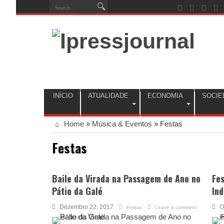
INÍCIO
ATUALIDADE
ECONOMIA
SOCIE
Home
»
Música & Eventos
»
Festas
Festas
Baile da Virada na Passagem de Ano no
Fes
Pátio da Galé
In
Dezembro 22, 2017
O
Festas
Leave a comment