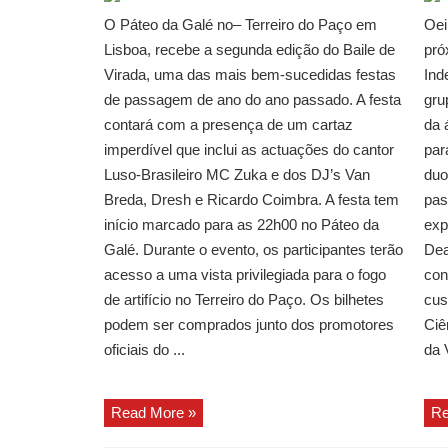
O Páteo da Galé no– Terreiro do Paço em
Oei
Lisboa, recebe a segunda edição do Baile de
pró
Virada, uma das mais bem-sucedidas festas
Ind
de passagem de ano do ano passado. A festa
gru
contará com a presença de um cartaz
da 
imperdível que inclui as actuações do cantor
par
Luso-Brasileiro MC Zuka e dos DJ’s Van
duo
Breda, Dresh e Ricardo Coimbra. A festa tem
pas
início marcado para as 22h00 no Páteo da
exp
Galé. Durante o evento, os participantes terão
Dea
acesso a uma vista privilegiada para o fogo
con
de artifício no Terreiro do Paço. Os bilhetes
cus
podem ser comprados junto dos promotores
Ciê
oficiais do ...
da 
Read More »
Re