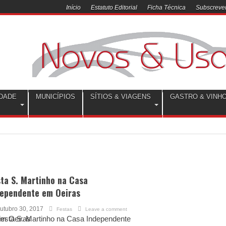
Início
Estatuto Editorial
Ficha Técnica
Subscrever
DADE
MUNICÍPIOS
SÍTIOS & VIAGENS
GASTRO & VINH
ta S. Martinho na Casa
dependente em Oeiras
utubro 30, 2017
Festas
Leave a comment