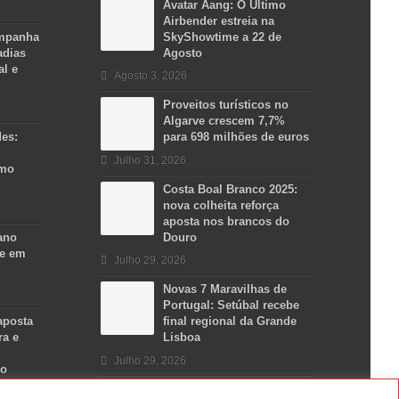
Avatar Aang: O Último
Airbender estreia na
ampanha
SkyShowtime a 22 de
adias
Agosto
al e
Agosto 3, 2026
Proveitos turísticos no
Algarve crescem 7,7%
des:
para 698 milhões de euros
Julho 31, 2026
smo
Costa Boal Branco 2025:
nova colheita reforça
aposta nos brancos do
ano
Douro
se em
Julho 29, 2026
Novas 7 Maravilhas de
Portugal: Setúbal recebe
aposta
final regional da Grande
ra e
Lisboa
Julho 29, 2026
no