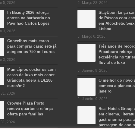
o 5, 2026
Março 23, 2026
In Beauty 2026 reforça
StayUpon lança c
aposta na barbearia no
de Páscoa com est
Pavilhão Carlos Lopes
em Alcochete, Seix
Lisboa
o 3, 2026
Março 6, 2026
Concelhos mais caros
para comprar casa: sete já
Três anos de recor
atingem os 750 mil euros
Pipadouro reforça
excelência no turi
o 3, 2026
fluvial de luxo
Municípios costeiros com
Janeiro 9, 2026
casas de luxo mais caras:
Grândola lidera a 14.286
O melhor do novo 
euros/m2
começa a planear-
janeiro
 31, 2026
Janeiro 9, 2026
Crowne Plaza Porto
renova quartos e reforça
Real Hotels Group 
oferta para famílias
em cinema, literatu
gastronomia para a
 31, 2026
passagem de ano 
Algarve