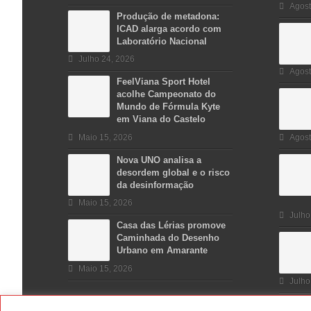
Agost
Produção de metadona:
ICAD alarga acordo com
Laboratório Nacional
Julho 24, 2026
Agost
FeelViana Sport Hotel
acolhe Campeonato do
Mundo de Fórmula Kyte
em Viana do Castelo
Maio 15, 2026
Agost
Nova UNO analisa a
desordem global e o risco
da desinformação
Maio 15, 2026
Julho
Casa das Lérias promove
Caminhada do Desenho
Urbano em Amarante
Maio 15, 2026
Julho