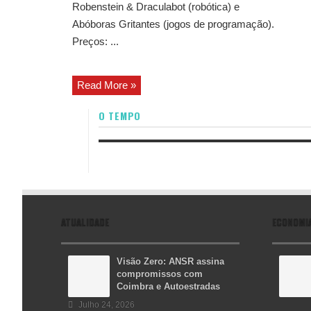
Robenstein & Draculabot (robótica) e
Abóboras Gritantes (jogos de programação).
Preços: ...
Read More »
O TEMPO
ATUALIDADE
ECONOMI
Visão Zero: ANSR assina
compromissos com
Coimbra e Autoestradas
Julho 24, 2026