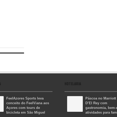
A
HOTELARIA
FeelAzores Sports leva
Páscoa no Marriott
conceito do FeelViana aos
D’El Rey com
Açores com tours de
gastronomia, bem-e
bicicleta em São Miguel
atividades para fam