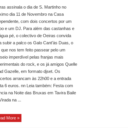
ras assinala o dia de S. Martinho no
ximo dia 11 de Novembro na Casa
ependente, com dois concertos por um
po e um DJ. Para além das castanhas e
água pé, o colectivo de Oeiras convida
a subir a palco os Galo Cant’às Duas, o
 que nos tem feito passear pelo um
seio imperdível pelas franjas mais
erimentais do rock, e os já amigos Quelle
d Gazelle, em formato djset. Os
certos arrancam às 22h00 e a entrada
ta 6 euros. nn Leia também: Festa com
ncia na Noite das Bruxas em Tavira Baile
Virada na ...
ad More »