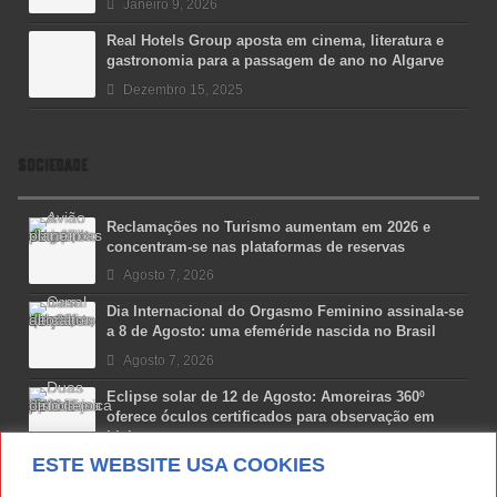
Janeiro 9, 2026
Real Hotels Group aposta em cinema, literatura e
gastronomia para a passagem de ano no Algarve
Dezembro 15, 2025
SOCIEDADE
Reclamações no Turismo aumentam em 2026 e
concentram-se nas plataformas de reservas
Agosto 7, 2026
Dia Internacional do Orgasmo Feminino assinala-se
a 8 de Agosto: uma efeméride nascida no Brasil
Agosto 7, 2026
Eclipse solar de 12 de Agosto: Amoreiras 360º
oferece óculos certificados para observação em
Lisboa
ESTE WEBSITE USA COOKIES
Agosto 7, 2026