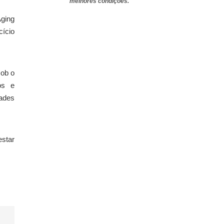
melhores condições.
Aging
ício
sob o
os e
ades
star