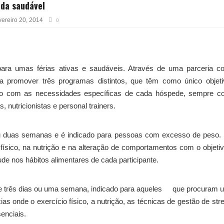
ida saudável
vereiro 20, 2014
0
 para umas férias ativas e saudáveis. Através de uma parceria 
a promover três programas distintos, que têm como único objeti
do com as necessidades específicas de cada hóspede, sempre c
, nutricionistas e personal trainers.
 duas semanas e é indicado para pessoas com excesso de peso. 
físico, na nutrição e na alteração de comportamentos com o objeti
e nos hábitos alimentares de cada participante.
de três dias ou uma semana, indicado para aqueles que procuram
ias onde o exercício físico, a nutrição, as técnicas de gestão de str
enciais.