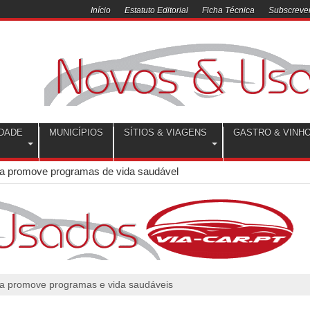
Início
Estatuto Editorial
Ficha Técnica
Subscrever
DADE
MUNICÍPIOS
SÍTIOS & VIAGENS
GASTRO & VINH
ra promove programas de vida saudável
ra promove programas e vida saudáveis