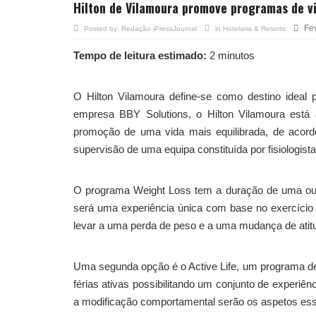
Hilton de Vilamoura promove programas de v
Fe
Posted by:
Redação iPressJournal
in
Hotelaria & Resorts
Tempo de leitura estimado:
2 minutos
O Hilton Vilamoura define-se como destino ideal
empresa BBY Solutions, o Hilton Vilamoura está 
promoção de uma vida mais equilibrada, de acor
supervisão de uma equipa constituída por fisiologistas
O programa Weight Loss tem a duração de uma ou
será uma experiência única com base no exercício 
levar a uma perda de peso e a uma mudança de atitud
Uma segunda opção é o Active Life, um programa 
férias ativas possibilitando um conjunto de experiênc
a modificação comportamental serão os aspetos ess