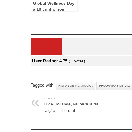
Global Wellness Day
a 10 Junho nos
Serenity SPA
Review Overview
User Rating:
4.75
(
1
votes)
Tagged with:
HILTON DE VILAMOURA
PROGRAMAS DE VIDA
Previous:
“O de Hollande, vai para lá da
traição… É brutal”
RELATED ARTICLES