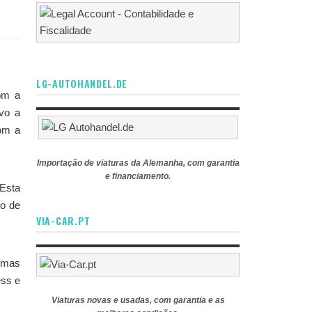
LG-AUTOHANDEL.DE
com a
vo a
om a
Importação de viaturas da Alemanha, com garantia
e financiamento.
Esta
vo de
VIA-CAR.PT
 umas
ess e
Viaturas novas e usadas, com garantia e as