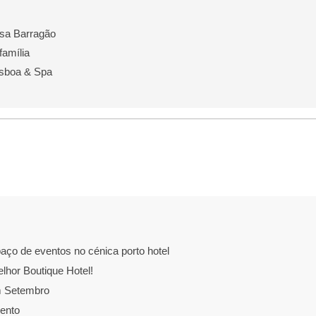
ssa Barragão
família
isboa & Spa
aço de eventos no cénica porto hotel
elhor Boutique Hotel!
m Setembro
ento