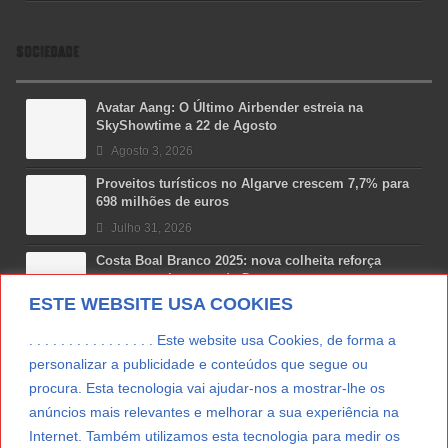
SOCIEDADE
Avatar Aang: O Último Airbender estreia na
SkyShowtime a 22 de Agosto
Agosto 3, 2026
Proveitos turísticos no Algarve crescem 7,7% para
698 milhões de euros
Julho 31, 2026
Costa Boal Branco 2025: nova colheita reforça
aposta nos brancos do Douro
ESTE WEBSITE USA COOKIES
Julho 29, 2026
Novas 7 Maravilhas de Portugal: Setúbal recebe
. . . . . . . . . . . . . . . . Este website usa Cookies, de forma a
final regional da Grande Lisboa
personalizar a publicidade e conteúdos que segue ou
Julho 29, 2026
procura. Esta tecnologia vai ajudar-nos a mostrar-lhe os
anúncios mais relevantes e melhorar a sua experiência na
Vitamina D: o paradoxo dos portugueses
Internet. Também utilizamos esta tecnologia para medir os
Julho 24, 2026