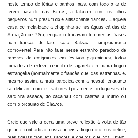
neste tempo de férias e banhos: pais, com todo o ar de
terem nascido nas Beiras, a falarem com os filhos
pequenos num presumido e altissonante francês. E aquele
casal de meia-idade a chapinhar-se nas águas cálidas de
Armação de Pêra, enquanto trocavam ternurentas frases
num francês de fazer corar Balzac – simplesmente
comovente! Para não falar nesse estranho paradoxo de
ranchos de emigrantes em festivos piqueniques, todos
tomados de enlevo xenófilo de tagarelarem numa língua
estrangeira (normalmente o francês que, das estranhas, é,
mesmo assim, a mais parecida com a nossa), enquanto
se deliciam com os sabores tipicamente portugueses da
sardinha assada, do bacalhau com batatas a murro ou
com o presunto de Chaves.
Creio que vale a pena uma breve reflexão à volta de tão
gritante contradição nossa: infiéis à língua que nos define,
mas fidelíssimos aos sabores e cheiros que nos iludem.