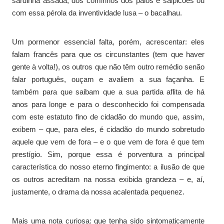
sardinha assada, dos cominhos dos paios e salpicões ou
com essa pérola da inventividade lusa – o bacalhau.
Um pormenor essencial falta, porém, acrescentar: eles
falam francês para que os circunstantes (tem que haver
gente à volta!), os outros que não têm outro remédio senão
falar português, ouçam e avaliem a sua façanha. E
também para que saibam que a sua partida aflita de há
anos para longe e para o desconhecido foi compensada
com este estatuto fino de cidadão do mundo que, assim,
exibem – que, para eles, é cidadão do mundo sobretudo
aquele que vem de fora – e o que vem de fora é que tem
prestígio. Sim, porque essa é porventura a principal
característica do nosso eterno fingimento: a ilusão de que
os outros acreditam na nossa exibida grandeza – e, aí,
justamente, o drama da nossa acalentada pequenez.
Mais uma nota curiosa: que tenha sido sintomaticamente