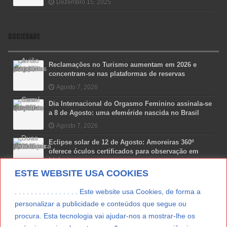
Dezembro 15, 2025
SOCIEDADE
Reclamações no Turismo aumentam em 2026 e
concentram-se nas plataformas de reservas
Agosto 7, 2026
Dia Internacional do Orgasmo Feminino assinala-se
a 8 de Agosto: uma efeméride nascida no Brasil
Agosto 7, 2026
Eclipse solar de 12 de Agosto: Amoreiras 360º
oferece óculos certificados para observação em
Lisboa
ESTE WEBSITE USA COOKIES
Agosto 7, 2026
Lua Afonso vence prémio internacional de liderança
. . . . . . . . . . . . . . . . Este website usa Cookies, de forma a
em engenharia espacial nos EUA
personalizar a publicidade e conteúdos que segue ou
Agosto 7, 2026
procura. Esta tecnologia vai ajudar-nos a mostrar-lhe os