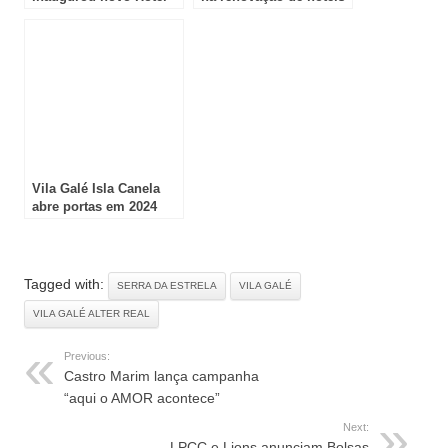
no KidZania
Vila Galé Isla Canela
abre portas em 2024
Tagged with:
SERRA DA ESTRELA
VILA GALÉ
VILA GALÉ ALTER REAL
Previous:
Castro Marim lança campanha
“aqui o AMOR acontece”
Next:
LPCC e Lions anunciam Bolsas