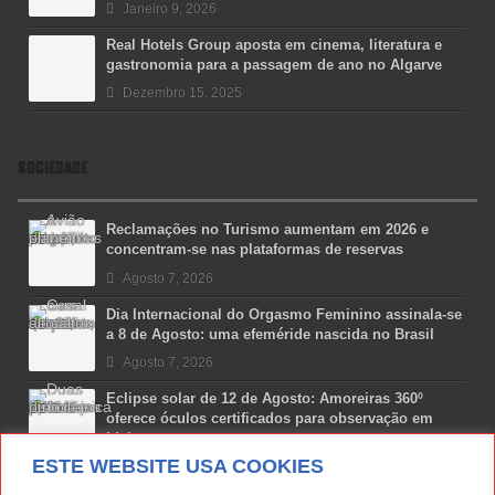
Janeiro 9, 2026
Real Hotels Group aposta em cinema, literatura e
gastronomia para a passagem de ano no Algarve
Dezembro 15, 2025
SOCIEDADE
Reclamações no Turismo aumentam em 2026 e
concentram-se nas plataformas de reservas
Agosto 7, 2026
Dia Internacional do Orgasmo Feminino assinala-se
a 8 de Agosto: uma efeméride nascida no Brasil
Agosto 7, 2026
Eclipse solar de 12 de Agosto: Amoreiras 360º
oferece óculos certificados para observação em
Lisboa
ESTE WEBSITE USA COOKIES
Agosto 7, 2026