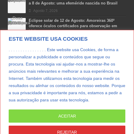
a 8 de Agosto: uma efeméride nascida no Brasil
Agosto 7, 2026
Eclipse solar de 12 de Agosto: Amoreiras 360º
oferece óculos certificados para observação em
Lisboa
ESTE WEBSITE USA COOKIES
Agosto 7, 2026
Lua Afonso vence prémio internacional de liderança
. . . . . . . . . . . . . . . . Este website usa Cookies, de forma a
em engenharia espacial nos EUA
personalizar a publicidade e conteúdos que segue ou
Agosto 7, 2026
procura. Esta tecnologia vai ajudar-nos a mostrar-lhe os
anúncios mais relevantes e melhorar a sua experiência na
Preparar o carro para as férias de Verão
Internet. Também utilizamos esta tecnologia para medir os
Agosto 5, 2026
resultados ou alinhar os conteúdos do nosso website. Porque
a sua privacidade é importante para nós, estamos a pedir a
sua autorização para usar esta tecnologia.
LER MAIS
ACEITAR
© Copyright 2012/2026 IpressJournal, Direitos
Reservados. |
Estatuto Editorial
|
Ficha Técnica
|
REJEITAR
CONTATO
|
SUBSCREVER NEWSLETTER
|