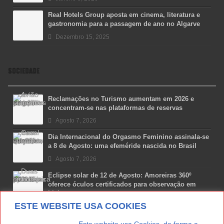
Real Hotels Group aposta em cinema, literatura e
gastronomia para a passagem de ano no Algarve
Dezembro 15, 2025
SOCIEDADE
Reclamações no Turismo aumentam em 2026 e
concentram-se nas plataformas de reservas
Agosto 7, 2026
Dia Internacional do Orgasmo Feminino assinala-se
a 8 de Agosto: uma efeméride nascida no Brasil
Agosto 7, 2026
Eclipse solar de 12 de Agosto: Amoreiras 360º
oferece óculos certificados para observação em
Lisboa
ESTE WEBSITE USA COOKIES
Agosto 7, 2026
Lua Afonso vence prémio internacional de liderança
. . . . . . . . . . . . . . . . Este website usa Cookies, de forma a