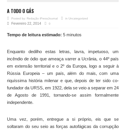
A TODO O GÁS
Posted by:
Redação iPressJournal
in
Uncategorized
Fevereiro 22, 2014
0
Tempo de leitura estimado:
5 minutos
Enquanto dedilho estas letras, lavra, impetuoso, um
incêndio de ódio que ameaça varrer a Ucrânia, o 44º país
em extensão territorial e o 2º da Europa, logo a seguir à
Rússia Europeia – um país, além do mais, com uma
riquíssima história milenar e que, depois de ter sido co-
fundador da URSS, em 1922, dela se veio a separar em 24
de Agosto de 1991, tornando-se assim formalmente
independente.
Uma vez, porém, entregue a si próprio, eis que se
soltaram do seu seio as forças autofágicas da corrupção