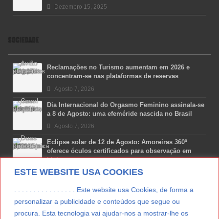
Dezembro 15, 2025
SOCIEDADE
Reclamações no Turismo aumentam em 2026 e
concentram-se nas plataformas de reservas
Agosto 7, 2026
Dia Internacional do Orgasmo Feminino assinala-se
a 8 de Agosto: uma efeméride nascida no Brasil
Agosto 7, 2026
Eclipse solar de 12 de Agosto: Amoreiras 360º
oferece óculos certificados para observação em
Lisboa
ESTE WEBSITE USA COOKIES
Agosto 7, 2026
Lua Afonso vence prémio internacional de liderança
. . . . . . . . . . . . . . . . Este website usa Cookies, de forma a
em engenharia espacial nos EUA
personalizar a publicidade e conteúdos que segue ou
Agosto 7, 2026
procura. Esta tecnologia vai ajudar-nos a mostrar-lhe os