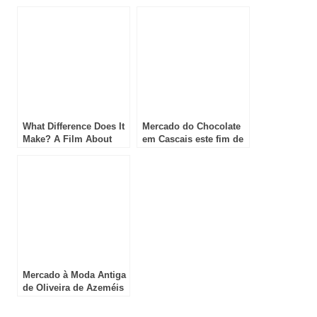
Nova de Foz Côa
PORCO DE BOTICAS
What Difference Does It
Mercado do Chocolate
Make? A Film About
em Cascais este fim de
Making Music em
semana
Lisboa
Mercado à Moda Antiga
de Oliveira de Azeméis