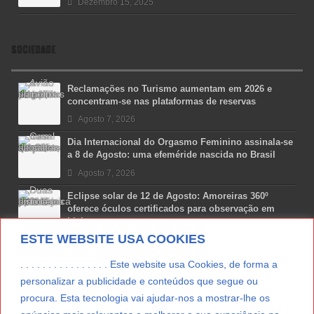
Dezembro 15, 2025
SOCIEDADE
Reclamações no Turismo aumentam em 2026 e
concentram-se nas plataformas de reservas
Agosto 7, 2026
Dia Internacional do Orgasmo Feminino assinala-se
a 8 de Agosto: uma efeméride nascida no Brasil
Agosto 7, 2026
Eclipse solar de 12 de Agosto: Amoreiras 360º
oferece óculos certificados para observação em
Lisboa
ESTE WEBSITE USA COOKIES
Agosto 7, 2026
Lua Afonso vence prémio internacional de liderança
. . . . . . . . . . . . . . . . Este website usa Cookies, de forma a
em engenharia espacial nos EUA
personalizar a publicidade e conteúdos que segue ou
Agosto 7, 2026
procura. Esta tecnologia vai ajudar-nos a mostrar-lhe os