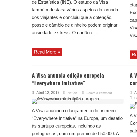
de Estatística (INE). O estudo da Visa
eta
também destaca vários aspetos da jornada
Exc
dos viajantes e concluiu que a obtenção,
cap
posse e câmbio de dinheiro podem originar
Vis
ansiedade e stress. O cartão é ...
Vis
Read More »
Re
A Visa anuncia edição europeia
A V
“Everywhere Initiative”
co
Abril 12, 2017
A
Notícia*
Leave a comment
L
A Visa anunciou o lançamento do primeiro
A V
“Everywhere Initiative” na Europa, um desafio
Com
às startups europeias, incluindo as
pat
portuguesas, com um prémio de €50.000. A