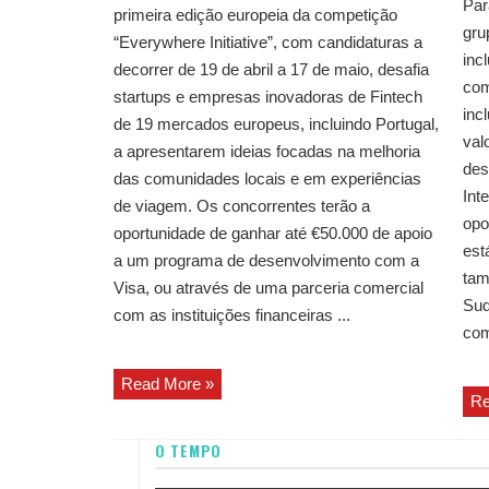
Par
primeira edição europeia da competição
gru
“Everywhere Initiative”, com candidaturas a
inc
decorrer de 19 de abril a 17 de maio, desafia
com
startups e empresas inovadoras de Fintech
inc
de 19 mercados europeus, incluindo Portugal,
val
a apresentarem ideias focadas na melhoria
des
das comunidades locais e em experiências
Int
de viagem. Os concorrentes terão a
opo
oportunidade de ganhar até €50.000 de apoio
est
a um programa de desenvolvimento com a
tam
Visa, ou através de uma parceria comercial
Sud
com as instituições financeiras ...
com
Read More »
Re
O TEMPO