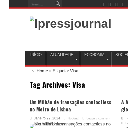
INÍCIO
ATUALIDADE
ECONOMIA
SOCIE
Home
»
Etiqueta:
Visa
Tag Archives:
Visa
Um Milhão de transações contactless
A 
no Metro de Lisboa
glo
Janeiro 29, 2024
F
Nacional
Leave a comment
L