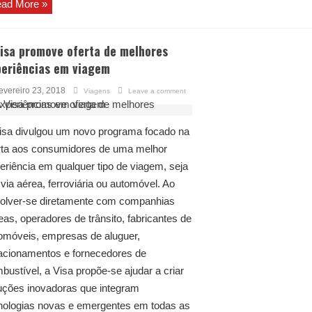
ad More »
Visa promove oferta de melhores
periências em viagem
evereiro 23, 2018
Viagens
Leave a comment
isa divulgou um novo programa focado na
rta aos consumidores de uma melhor
eriência em qualquer tipo de viagem, seja
 via aérea, ferroviária ou automóvel. Ao
olver-se diretamente com companhias
eas, operadores de trânsito, fabricantes de
omóveis, empresas de aluguer,
acionamentos e fornecedores de
bustível, a Visa propõe-se ajudar a criar
uções inovadoras que integram
nologias novas e emergentes em todas as