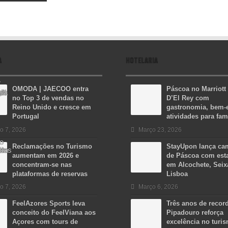
A
HOTELARIA
OMODA | JAECOO entra
Páscoa no Marriott
no Top 3 de vendas no
D’El Rey com
Reino Unido e cresce em
gastronomia, bem-e
Portugal
atividades para fam
o 7, 2026
Março 23, 2026
Reclamações no Turismo
StayUpon lança c
aumentam em 2026 e
de Páscoa com est
concentram-se nas
em Alcochete, Seix
plataformas de reservas
Lisboa
o 7, 2026
Março 6, 2026
FeelAzores Sports leva
Três anos de recor
conceito do FeelViana aos
Pipadouro reforça
Açores com tours de
excelência no turi