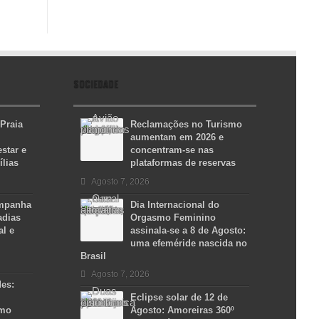
SOCIEDADE
 Praia
Reclamações no Turismo
aumentam em 2026 e
star e
concentram-se nas
ílias
plataformas de reservas
Agosto 7, 2026
ampanha
Dia Internacional do
adias
Orgasmo Feminino
al e
assinala-se a 8 de Agosto:
uma efeméride nascida no
Brasil
Agosto 7, 2026
des:
Eclipse solar de 12 de
smo
Agosto: Amoreiras 360º