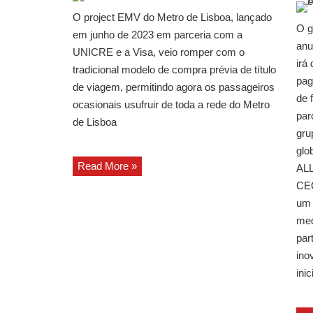
O project EMV do Metro de Lisboa, lançado
O g
em junho de 2023 em parceria com a
anu
UNICRE e a Visa, veio romper com o
irá
tradicional modelo de compra prévia de título
pag
de viagem, permitindo agora os passageiros
de 
ocasionais usufruir de toda a rede do Metro
par
de Lisboa
gru
glo
Read More »
ALL
CEO
um 
med
par
ino
ini