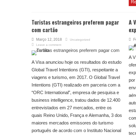
Re
Turistas estrangeiros preferem pagar
A 
com cartão
ex
Março 12, 2018
F
Uncategorized
Leave a comment
A V
A Visa anunciou hoje os resultados do estudo
ofe
Global Travel Intentions (GTI), respeitante a
exp
viagens e turismo, em 2017. O Global Travel
por
Intentions (GTI) realizado em parceria com a
env
“ORC International”, empresa de pesquisa e
aér
business intelligence, tratou dados de 12.400
aut
entrevistados em 27 mercados, entre os
est
quais Reino Unido, França e Alemanha, 3 dos
com
maiores mercados emissores do turismo
sol
português de acordo com o Instituto Nacional
tec