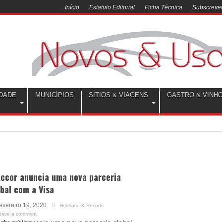
Início
Estatuto Editorial
Ficha Técnica
Subscrever
DADE
MUNICÍPIOS
SÍTIOS & VIAGENS
GASTRO & VINH
Accor anuncia uma nova parceria
bal com a Visa
evereiro 19, 2020
Hotelaria & Resorts
eave a comment