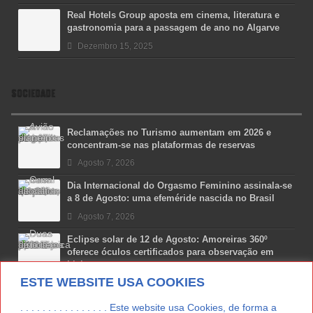
Real Hotels Group aposta em cinema, literatura e
gastronomia para a passagem de ano no Algarve
Dezembro 15, 2025
SOCIEDADE
Reclamações no Turismo aumentam em 2026 e
concentram-se nas plataformas de reservas
Agosto 7, 2026
Dia Internacional do Orgasmo Feminino assinala-se
a 8 de Agosto: uma efeméride nascida no Brasil
Agosto 7, 2026
Eclipse solar de 12 de Agosto: Amoreiras 360º
oferece óculos certificados para observação em
Lisboa
ESTE WEBSITE USA COOKIES
Agosto 7, 2026
Lua Afonso vence prémio internacional de liderança
. . . . . . . . . . . . . . . . Este website usa Cookies, de forma a