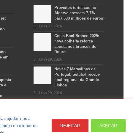
Proveitos turísticos no
Algarve crescem 7,7%
des:
para 698 milhões de euros
Julho 31, 2026
smo
Costa Boal Branco 2025:
nova colheita reforça
aposta nos brancos do
ano
Douro
se em
Julho 29, 2026
Novas 7 Maravilhas de
Portugal: Setúbal recebe
aposta
final regional da Grande
ra e
Lisboa
Julho 29, 2026
no
a vai ajudar-nos a
ltados ou alinhar os
REJEITAR
ACEITAR
gia.
LER MAIS