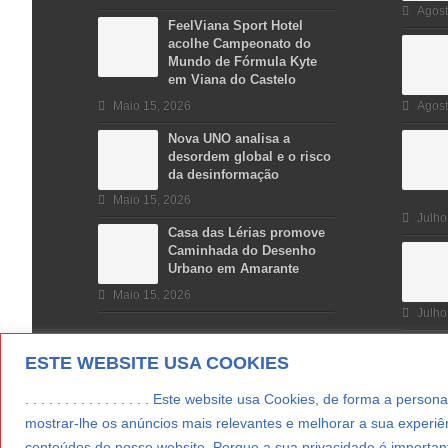
Agost
FeelViana Sport Hotel
acolhe Campeonato do
Mundo de Fórmula Kyte
em Viana do Castelo
Maio 15, 2026
Agost
Nova UNO analisa a
desordem global e o risco
da desinformação
Maio 15, 2026
Julho
Casa das Lérias promove
Caminhada do Desenho
Urbano em Amarante
Maio 15, 2026
Julho
ESTE WEBSITE USA COOKIES
. . . . . . . . . . . . . . . . Este website usa Cookies, de forma a p
mostrar-lhe os anúncios mais relevantes e melhorar a sua experiên
conteúdos do nosso website. Porque a sua privacidade é important