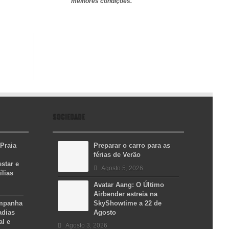
melhores condições.
SOCIEDADE
 Praia
Preparar o carro para as
férias de Verão
star e
Agosto 5, 2026
ílias
Avatar Aang: O Último
Airbender estreia na
ampanha
SkyShowtime a 22 de
adias
Agosto
al e
Agosto 3, 2026