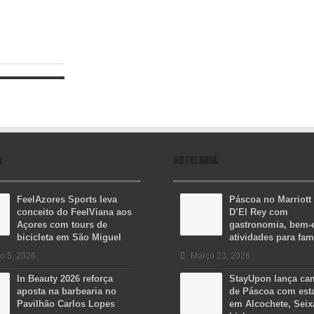
A
HOTELARIA
FeelAzores Sports leva
Páscoa no Marriott
conceito do FeelViana aos
D’El Rey com
Açores com tours de
gastronomia, bem-e
bicicleta em São Miguel
atividades para fam
o 5, 2026
Março 23, 2026
In Beauty 2026 reforça
StayUpon lança c
aposta na barbearia no
de Páscoa com est
Pavilhão Carlos Lopes
em Alcochete, Seix