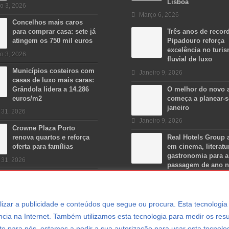
Lisboa
o 3, 2026
Março 6, 2026
Concelhos mais caros
para comprar casa: sete já
Três anos de recor
atingem os 750 mil euros
Pipadouro reforça
excelência no turi
o 3, 2026
fluvial de luxo
Municípios costeiros com
Janeiro 9, 2026
casas de luxo mais caras:
Grândola lidera a 14.286
O melhor do novo 
euros/m2
começa a planear-
janeiro
 31, 2026
Janeiro 9, 2026
Crowne Plaza Porto
renova quartos e reforça
Real Hotels Group 
oferta para famílias
em cinema, literatu
gastronomia para a
 31, 2026
passagem de ano 
Algarve
Dezembro 15, 2025
ersonalizar a publicidade e conteúdos que segue ou procura. Esta tecnologi
cia na Internet. Também utilizamos esta tecnologia para medir os resu
e para nós, estamos a pedir a sua autorização para usar esta tecnolo