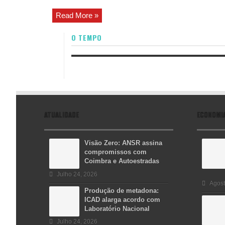
Read More »
O TEMPO
ATUALIDADE
ECONOMI
Visão Zero: ANSR assina
compromissos com
Coimbra e Autoestradas
Julho 24, 2026
Agost
Produção de metadona:
ICAD alarga acordo com
Laboratório Nacional
Julho 24, 2026