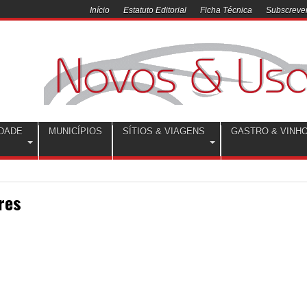
Início
Estatuto Editorial
Ficha Técnica
Subscrever
DADE
MUNICÍPIOS
SÍTIOS & VIAGENS
GASTRO & VINH
res