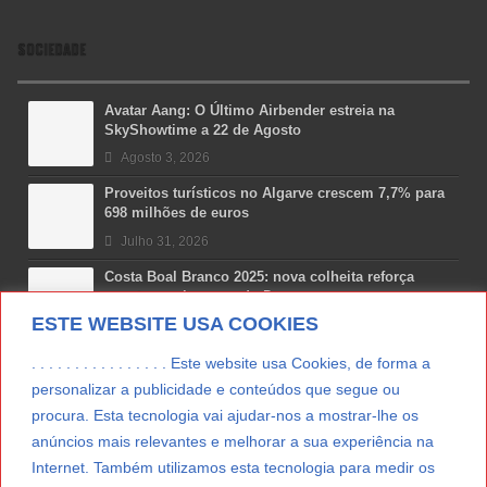
SOCIEDADE
Avatar Aang: O Último Airbender estreia na
SkyShowtime a 22 de Agosto
Agosto 3, 2026
Proveitos turísticos no Algarve crescem 7,7% para
698 milhões de euros
Julho 31, 2026
Costa Boal Branco 2025: nova colheita reforça
aposta nos brancos do Douro
ESTE WEBSITE USA COOKIES
Julho 29, 2026
Novas 7 Maravilhas de Portugal: Setúbal recebe
. . . . . . . . . . . . . . . . Este website usa Cookies, de forma a
final regional da Grande Lisboa
personalizar a publicidade e conteúdos que segue ou
Julho 29, 2026
procura. Esta tecnologia vai ajudar-nos a mostrar-lhe os
anúncios mais relevantes e melhorar a sua experiência na
Vitamina D: o paradoxo dos portugueses
Internet. Também utilizamos esta tecnologia para medir os
Julho 24, 2026