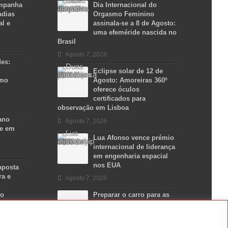
ampanha
Dia Internacional do
adias
Orgasmo Feminino
al e
assinala-se a 8 de Agosto:
uma efeméride nascida no
Brasil
Agosto 7, 2026
des:
Eclipse solar de 12 de
smo
Agosto: Amoreiras 360º
oferece óculos
certificados para
observação em Lisboa
ano
Agosto 7, 2026
se em
Lua Afonso vence prémio
internacional de liderança
em engenharia espacial
nos EUA
aposta
ra e
Agosto 7, 2026
no
Preparar o carro para as
férias de Verão
Agosto 5, 2026