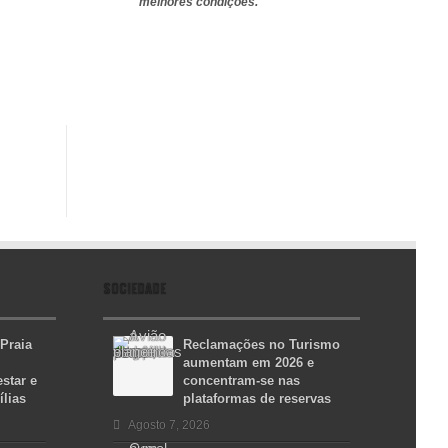
melhores condições.
SOCIEDADE
 Praia
Reclamações no Turismo
aumentam em 2026 e
star e
concentram-se nas
ílias
plataformas de reservas
Agosto 7, 2026