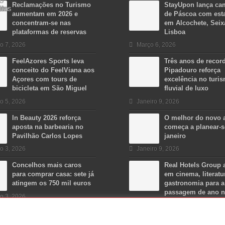
Reclamações no Turismo
StayUpon lança c
aumentam em 2026 e
de Páscoa com est
concentram-se nas
em Alcochete, Seix
plataformas de reservas
Lisboa
o 7, 2026
Março 6, 2026
FeelAzores Sports leva
Três anos de recor
conceito do FeelViana aos
Pipadouro reforça
Açores com tours de
excelência no turi
bicicleta em São Miguel
fluvial de luxo
o 5, 2026
Janeiro 9, 2026
In Beauty 2026 reforça
O melhor do novo 
aposta na barbearia no
começa a planear-
Pavilhão Carlos Lopes
janeiro
o 3, 2026
Janeiro 9, 2026
Concelhos mais caros
Real Hotels Group 
para comprar casa: sete já
em cinema, literatu
atingem os 750 mil euros
gastronomia para a
passagem de ano 
o 3, 2026
Algarve
Dezembro 15, 2025