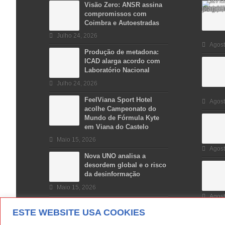
Visão Zero: ANSR assina
compromissos com
Coimbra e Autoestradas
Julho 24, 2026
Agost
Produção de metadona:
ICAD alarga acordo com
Laboratório Nacional
Julho 24, 2026
FeelViana Sport Hotel
Agost
acolhe Campeonato do
Mundo de Fórmula Kyte
em Viana do Castelo
Maio 15, 2026
Agost
Nova UNO analisa a
desordem global e o risco
da desinformação
Maio 15, 2026
Agost
ESTE WEBSITE USA COOKIES