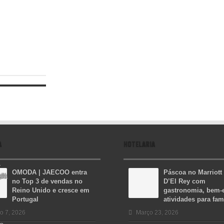
A
HOTELARIA
OMODA | JAECOO entra
Páscoa no Marriott
no Top 3 de vendas no
D’El Rey com
Reino Unido e cresce em
gastronomia, bem-e
Portugal
atividades para fam
o 7, 2026
Março 23, 2026