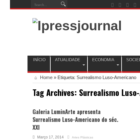
INÍCIO
ATUALIDADE
ECONOMIA
SOCIE
Home
»
Etiqueta:
Surrealismo Luso-Americano
Tag Archives:
Surrealismo Luso
Galeria LuminArte apresenta
Surrealismo Luso-Americano do séc.
XXI
Março 17, 2014
Artes Plásticas