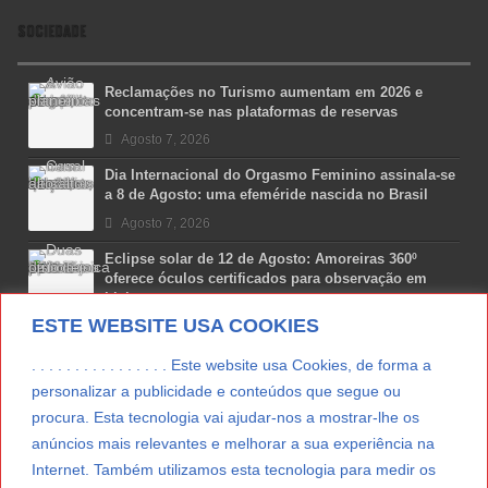
SOCIEDADE
Reclamações no Turismo aumentam em 2026 e
concentram-se nas plataformas de reservas
Agosto 7, 2026
Dia Internacional do Orgasmo Feminino assinala-se
a 8 de Agosto: uma efeméride nascida no Brasil
Agosto 7, 2026
Eclipse solar de 12 de Agosto: Amoreiras 360º
oferece óculos certificados para observação em
Lisboa
ESTE WEBSITE USA COOKIES
Agosto 7, 2026
Lua Afonso vence prémio internacional de liderança
. . . . . . . . . . . . . . . . Este website usa Cookies, de forma a
em engenharia espacial nos EUA
personalizar a publicidade e conteúdos que segue ou
Agosto 7, 2026
procura. Esta tecnologia vai ajudar-nos a mostrar-lhe os
anúncios mais relevantes e melhorar a sua experiência na
Preparar o carro para as férias de Verão
Internet. Também utilizamos esta tecnologia para medir os
Agosto 5, 2026