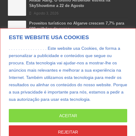
Avatar Aang: O Último Airbender estreia na
SkyShowtime a 22 de Agosto
Agosto 3, 2026
Proveitos turísticos no Algarve crescem 7,7% para
698 milhões de euros
ESTE WEBSITE USA COOKIES
Julho 31, 2026
Costa Boal Branco 2025: nova colheita reforça
. . . . . . . . . . . . . . . . Este website usa Cookies, de forma a
aposta nos brancos do Douro
personalizar a publicidade e conteúdos que segue ou
Julho 29, 2026
procura. Esta tecnologia vai ajudar-nos a mostrar-lhe os
Novas 7 Maravilhas de Portugal: Setúbal recebe
anúncios mais relevantes e melhorar a sua experiência na
final regional da Grande Lisboa
Internet. Também utilizamos esta tecnologia para medir os
Julho 29, 2026
resultados ou alinhar os conteúdos do nosso website. Porque
a sua privacidade é importante para nós, estamos a pedir a
sua autorização para usar esta tecnologia.
LER MAIS
ACEITAR
© Copyright 2012/2026 IpressJournal, Direitos
Reservados. |
Estatuto Editorial
|
Ficha Técnica
|
REJEITAR
CONTATO
|
SUBSCREVER NEWSLETTER
|