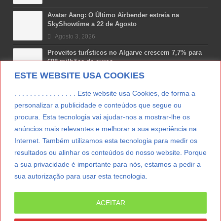
Avatar Aang: O Último Airbender estreia na
SkyShowtime a 22 de Agosto
Agosto 3, 2026
Proveitos turísticos no Algarve crescem 7,7% para
698 milhões de euros
ESTE WEBSITE USA COOKIES
Julho 31, 2026
Costa Boal Branco 2025: nova colheita reforça
. . . . . . . . . . . . . . . . Este website usa Cookies, de forma a
aposta nos brancos do Douro
personalizar a publicidade e conteúdos que segue ou
Julho 29, 2026
procura. Esta tecnologia vai ajudar-nos a mostrar-lhe os
Novas 7 Maravilhas de Portugal: Setúbal recebe
anúncios mais relevantes e melhorar a sua experiência na
final regional da Grande Lisboa
Internet. Também utilizamos esta tecnologia para medir os
Julho 29, 2026
resultados ou alinhar os conteúdos do nosso website. Porque
a sua privacidade é importante para nós, estamos a pedir a
sua autorização para usar esta tecnologia.
LER MAIS
ACEITAR
© Copyright 2012/2026 IpressJournal, Direitos