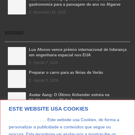
gastronomia para a passagem de ano no Algarve
Dezembro 15, 2025
SOCIEDADE
Lua Afonso vence prémio internacional de liderança
em engenharia espacial nos EUA
Agosto 7, 2026
Preparar o carro para as férias de Verão
Agosto 5, 2026
Avatar Aang: O Último Airbender estreia na
SkyShowtime a 22 de Agosto
ESTE WEBSITE USA COOKIES
Agosto 3, 2026
Proveitos turísticos no Algarve crescem 7,7% para
. . . . . . . . . . . . . . . . Este website usa Cookies, de forma a
698 milhões de euros
personalizar a publicidade e conteúdos que segue ou
Julho 31, 2026
procura. Esta tecnologia vai ajudar-nos a mostrar-lhe os