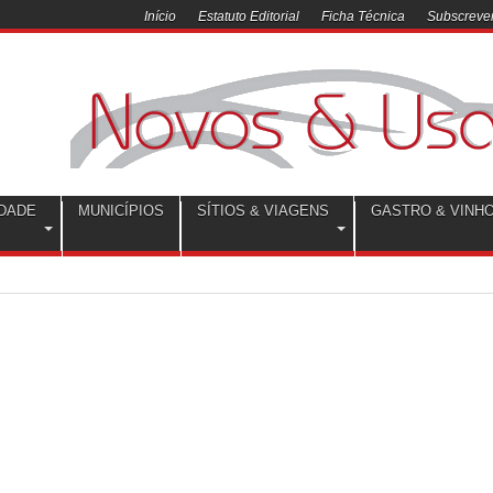
Início
Estatuto Editorial
Ficha Técnica
Subscrever
DADE
MUNICÍPIOS
SÍTIOS & VIAGENS
GASTRO & VINH