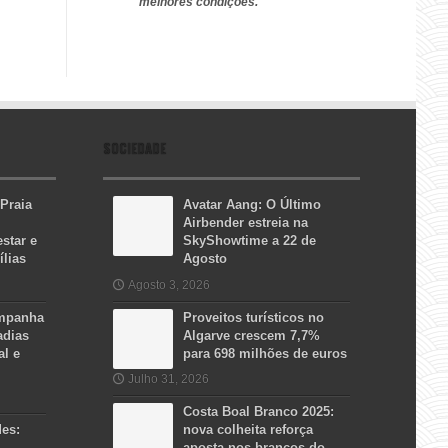
melhores condições.
SOCIEDADE
 Praia
Avatar Aang: O Último
Airbender estreia na
star e
SkyShowtime a 22 de
ílias
Agosto
Agosto 3, 2026
ampanha
Proveitos turísticos no
adias
Algarve crescem 7,7%
al e
para 698 milhões de euros
Julho 31, 2026
Costa Boal Branco 2025:
des:
nova colheita reforça
aposta nos brancos do