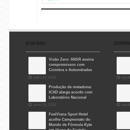
ATUALIDADE
ECONOMI
Visão Zero: ANSR assina
compromissos com
Coimbra e Autoestradas
Julho 24, 2026
Agost
Produção de metadona:
ICAD alarga acordo com
Laboratório Nacional
Julho 24, 2026
Agost
FeelViana Sport Hotel
acolhe Campeonato do
Mundo de Fórmula Kyte
em Viana do Castelo