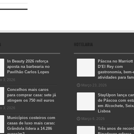
A
HOTELARIA
In Beauty 2026 reforça
Páscoa no Marriott
aposta na barbearia no
D’El Rey com
Pavilhão Carlos Lopes
gastronomia, bem-e
atividades para fam
o 3, 2026
Março 23, 2026
Concelhos mais caros
para comprar casa: sete já
StayUpon lança c
atingem os 750 mil euros
de Páscoa com est
em Alcochete, Seix
o 3, 2026
Lisboa
Municípios costeiros com
Março 6, 2026
casas de luxo mais caras:
Grândola lidera a 14.286
Três anos de recor
euros/m2
Pipadouro reforça