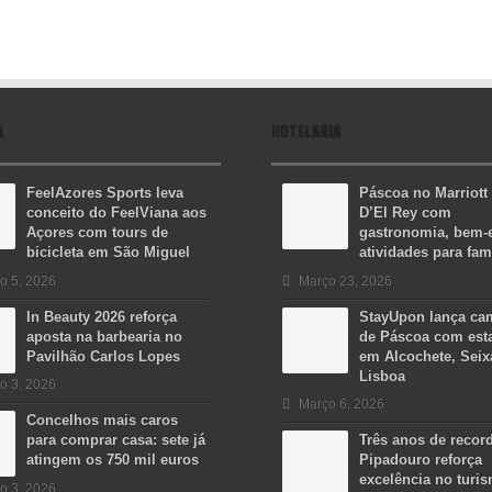
A
HOTELARIA
FeelAzores Sports leva
Páscoa no Marriott
conceito do FeelViana aos
D’El Rey com
Açores com tours de
gastronomia, bem-e
bicicleta em São Miguel
atividades para fam
o 5, 2026
Março 23, 2026
In Beauty 2026 reforça
StayUpon lança c
aposta na barbearia no
de Páscoa com est
Pavilhão Carlos Lopes
em Alcochete, Seix
Lisboa
o 3, 2026
Março 6, 2026
Concelhos mais caros
para comprar casa: sete já
Três anos de recor
atingem os 750 mil euros
Pipadouro reforça
excelência no turi
o 3, 2026