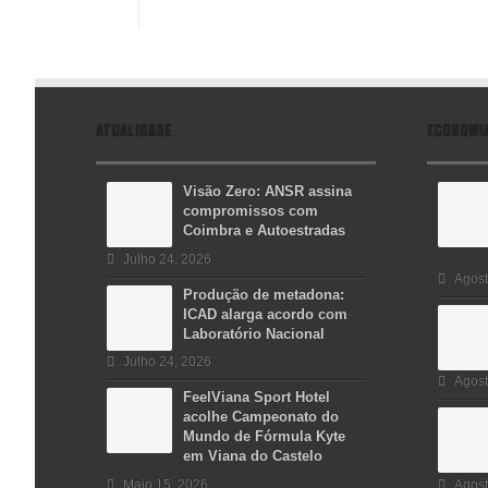
ATUALIDADE
ECONOMI
Visão Zero: ANSR assina
compromissos com
Coimbra e Autoestradas
Julho 24, 2026
Agost
Produção de metadona:
ICAD alarga acordo com
Laboratório Nacional
Julho 24, 2026
Agost
FeelViana Sport Hotel
acolhe Campeonato do
Mundo de Fórmula Kyte
em Viana do Castelo
Maio 15, 2026
Agost