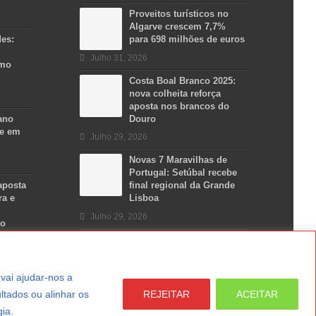
Proveitos turísticos no
Algarve crescem 7,7%
des:
para 698 milhões de euros
Julho 31, 2026
smo
Costa Boal Branco 2025:
nova colheita reforça
aposta nos brancos do
ano
Douro
se em
Julho 29, 2026
Novas 7 Maravilhas de
Portugal: Setúbal recebe
aposta
final regional da Grande
ra e
Lisboa
Julho 29, 2026
no
a vai ajudar-nos a
ltados ou alinhar os
REJEITAR
ACEITAR
gia.
LER MAIS