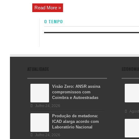
Read More »
O TEMPO
ATUALIDADE
ECONOMI
Visão Zero: ANSR assina
compromissos com
Coimbra e Autoestradas
Julho 24, 2026
Agost
Produção de metadona:
ICAD alarga acordo com
Laboratório Nacional
Julho 24, 2026