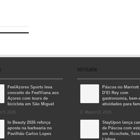
A
HOTELARIA
FeelAzores Sports leva
Páscoa no Marriott
conceito do FeelViana aos
D’El Rey com
Açores com tours de
gastronomia, bem-e
bicicleta em São Miguel
atividades para fam
o 5, 2026
Março 23, 2026
In Beauty 2026 reforça
StayUpon lança c
aposta na barbearia no
de Páscoa com est
Pavilhão Carlos Lopes
em Alcochete, Seix
Lisboa