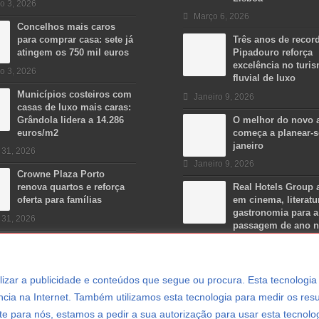
o 3, 2026
Março 6, 2026
Concelhos mais caros
para comprar casa: sete já
Três anos de recor
atingem os 750 mil euros
Pipadouro reforça
excelência no turi
o 3, 2026
fluvial de luxo
Municípios costeiros com
Janeiro 9, 2026
casas de luxo mais caras:
Grândola lidera a 14.286
O melhor do novo 
euros/m2
começa a planear-
janeiro
 31, 2026
Janeiro 9, 2026
Crowne Plaza Porto
renova quartos e reforça
Real Hotels Group 
oferta para famílias
em cinema, literatu
gastronomia para a
 31, 2026
passagem de ano 
Algarve
Dezembro 15, 2025
ersonalizar a publicidade e conteúdos que segue ou procura. Esta tecnologi
cia na Internet. Também utilizamos esta tecnologia para medir os resu
e para nós, estamos a pedir a sua autorização para usar esta tecnolo