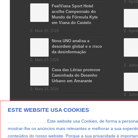
Agost
FeelViana Sport Hotel
acolhe Campeonato do
Mundo de Fórmula Kyte
em Viana do Castelo
Maio 15, 2026
Agost
Nova UNO analisa a
desordem global e o risco
da desinformação
Maio 15, 2026
Julho
Casa das Lérias promove
Caminhada do Desenho
Urbano em Amarante
Maio 15, 2026
Julho
ESTE WEBSITE USA COOKIES
. . . . . . . . . . . . . . . . Este website usa Cookies, de forma a p
mostrar-lhe os anúncios mais relevantes e melhorar a sua experiên
conteúdos do nosso website. Porque a sua privacidade é important