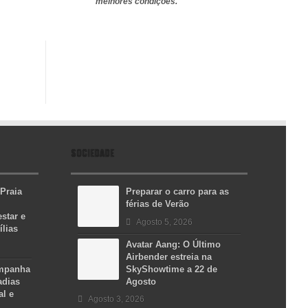
melhores condições.
SOCIEDADE
 Praia
Preparar o carro para as
férias de Verão
star e
Agosto 5, 2026
ílias
Avatar Aang: O Último
Airbender estreia na
ampanha
SkyShowtime a 22 de
adias
Agosto
al e
Agosto 3, 2026