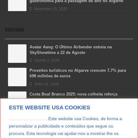
gastronomia para a passagem de ano no Algarve
Dezembro 15, 2025
SOCIEDADE
Avatar Aang: O Último Airbender estreia na
SkyShowtime a 22 de Agosto
Agosto 3, 2026
Proveitos turísticos no Algarve crescem 7,7% para
698 milhões de euros
Julho 31, 2026
Costa Boal Branco 2025: nova colheita reforça
aposta nos brancos do Douro
ESTE WEBSITE USA COOKIES
Julho 29, 2026
Novas 7 Maravilhas de Portugal: Setúbal recebe
. . . . . . . . . . . . . . . . Este website usa Cookies, de forma a
final regional da Grande Lisboa
personalizar a publicidade e conteúdos que segue ou
Julho 29, 2026
procura. Esta tecnologia vai ajudar-nos a mostrar-lhe os