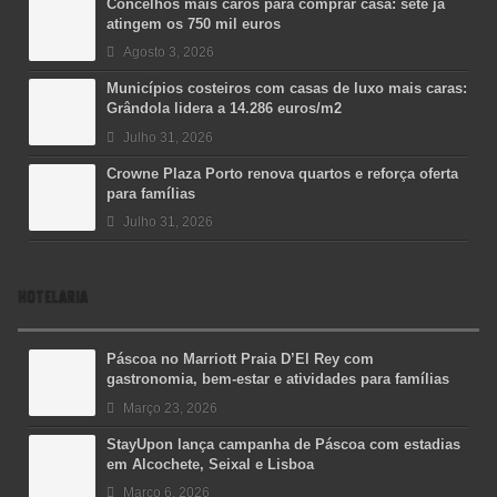
Concelhos mais caros para comprar casa: sete já
atingem os 750 mil euros
Agosto 3, 2026
Municípios costeiros com casas de luxo mais caras:
Grândola lidera a 14.286 euros/m2
Julho 31, 2026
Crowne Plaza Porto renova quartos e reforça oferta
para famílias
Julho 31, 2026
HOTELARIA
Páscoa no Marriott Praia D’El Rey com
gastronomia, bem-estar e atividades para famílias
Março 23, 2026
StayUpon lança campanha de Páscoa com estadias
em Alcochete, Seixal e Lisboa
Março 6, 2026