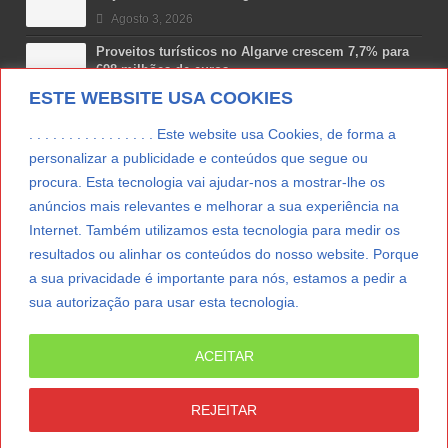
Agosto 3, 2026
Proveitos turísticos no Algarve crescem 7,7% para
698 milhões de euros
ESTE WEBSITE USA COOKIES
Julho 31, 2026
Costa Boal Branco 2025: nova colheita reforça
. . . . . . . . . . . . . . . . Este website usa Cookies, de forma a
aposta nos brancos do Douro
personalizar a publicidade e conteúdos que segue ou
Julho 29, 2026
procura. Esta tecnologia vai ajudar-nos a mostrar-lhe os
Novas 7 Maravilhas de Portugal: Setúbal recebe
anúncios mais relevantes e melhorar a sua experiência na
final regional da Grande Lisboa
Internet. Também utilizamos esta tecnologia para medir os
Julho 29, 2026
resultados ou alinhar os conteúdos do nosso website. Porque
a sua privacidade é importante para nós, estamos a pedir a
sua autorização para usar esta tecnologia.
LER MAIS
ACEITAR
© Copyright 2012/2026 IpressJournal, Direitos
Reservados. |
Estatuto Editorial
|
Ficha Técnica
|
REJEITAR
CONTATO
|
SUBSCREVER NEWSLETTER
|
SpringParty
|
Suporte Técnico
|