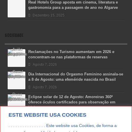
Real Hotels Group aposta em cinema, literatura e
gastronomia para a passagem de ano no Algarve
Dezembro 15, 2025
SOCIEDADE
Reclamações no Turismo aumentam em 2026 e
concentram-se nas plataformas de reservas
Agosto 7, 2026
Dia Internacional do Orgasmo Feminino assinala-se
a 8 de Agosto: uma efeméride nascida no Brasil
Agosto 7, 2026
Eclipse solar de 12 de Agosto: Amoreiras 360º
oferece óculos certificados para observação em
Lisboa
ESTE WEBSITE USA COOKIES
Agosto 7, 2026
Lua Afonso vence prémio internacional de liderança
. . . . . . . . . . . . . . . . Este website usa Cookies, de forma a
em engenharia espacial nos EUA