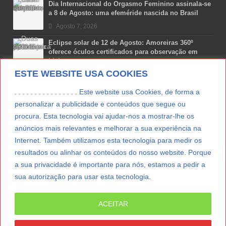
Dia Internacional do Orgasmo Feminino assinala-se
a 8 de Agosto: uma efeméride nascida no Brasil
Agosto 7, 2026
Eclipse solar de 12 de Agosto: Amoreiras 360º
oferece óculos certificados para observação em
Lisboa
ESTE WEBSITE USA COOKIES
Agosto 7, 2026
Lua Afonso vence prémio internacional de liderança
. . . . . . . . . . . . . . . . Este website usa Cookies, de forma a
em engenharia espacial nos EUA
personalizar a publicidade e conteúdos que segue ou
Agosto 7, 2026
procura. Esta tecnologia vai ajudar-nos a mostrar-lhe os
anúncios mais relevantes e melhorar a sua experiência na
Preparar o carro para as férias de Verão
Internet. Também utilizamos esta tecnologia para medir os
Agosto 5, 2026
resultados ou alinhar os conteúdos do nosso website. Porque
a sua privacidade é importante para nós, estamos a pedir a
sua autorização para usar esta tecnologia.
LER MAIS
ACEITAR
© Copyright 2012/2026 IpressJournal, Direitos
Reservados. |
Estatuto Editorial
|
Ficha Técnica
|