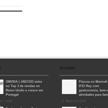
A
HOTELARIA
OMODA | JAECOO entra
Páscoa no Marriott
no Top 3 de vendas no
D’El Rey com
Reino Unido e cresce em
gastronomia, bem-e
Portugal
atividades para fam
o 7, 2026
Março 23, 2026