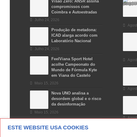
Visão Zero: ANSR assina
compromissos com
Coimbra e Autoestradas
Julho 24, 2026
Agost
Produção de metadona:
ICAD alarga acordo com
Laboratório Nacional
Julho 24, 2026
FeelViana Sport Hotel
Agost
acolhe Campeonato do
Mundo de Fórmula Kyte
em Viana do Castelo
Maio 15, 2026
Agost
Nova UNO analisa a
desordem global e o risco
da desinformação
Maio 15, 2026
Agost
ESTE WEBSITE USA COOKIES