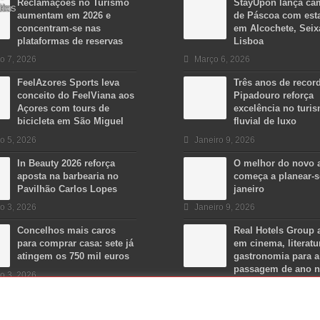
Reclamações no Turismo
StayUpon lança c
aumentam em 2026 e
de Páscoa com est
concentram-se nas
em Alcochete, Seix
plataformas de reservas
Lisboa
o 7, 2026
Março 6, 2026
FeelAzores Sports leva
Três anos de recor
conceito do FeelViana aos
Pipadouro reforça
Açores com tours de
excelência no turi
bicicleta em São Miguel
fluvial de luxo
o 5, 2026
Janeiro 9, 2026
In Beauty 2026 reforça
O melhor do novo 
aposta na barbearia no
começa a planear-
Pavilhão Carlos Lopes
janeiro
o 3, 2026
Janeiro 9, 2026
Concelhos mais caros
Real Hotels Group 
para comprar casa: sete já
em cinema, literatu
atingem os 750 mil euros
gastronomia para a
passagem de ano 
o 3, 2026
Algarve
Dezembro 15, 2025