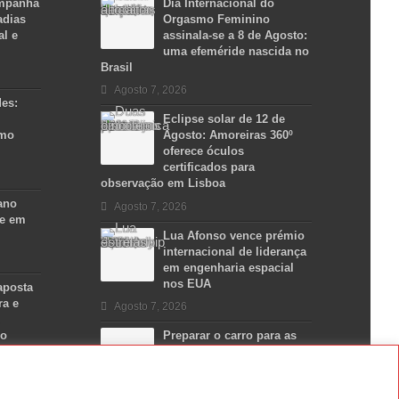
ampanha
Dia Internacional do
adias
Orgasmo Feminino
al e
assinala-se a 8 de Agosto:
uma efeméride nascida no
Brasil
Agosto 7, 2026
des:
Eclipse solar de 12 de
smo
Agosto: Amoreiras 360º
oferece óculos
certificados para
observação em Lisboa
ano
Agosto 7, 2026
se em
Lua Afonso vence prémio
internacional de liderança
em engenharia espacial
nos EUA
aposta
ra e
Agosto 7, 2026
no
Preparar o carro para as
férias de Verão
Agosto 5, 2026