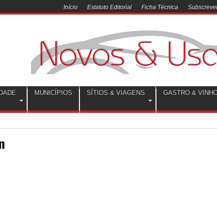
Início
Estatuto Editorial
Ficha Técnica
Subscrever
DADE
MUNICÍPIOS
SÍTIOS & VIAGENS
GASTRO & VINH
n