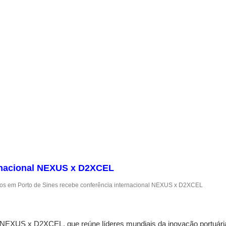
ernacional NEXUS x D2XCEL
os
em Porto de Sines recebe conferência internacional NEXUS x D2XCEL
l NEXUS x D2XCEL, que reúne líderes mundiais da inovação portuári