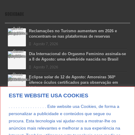
SOCIEDADE
Reclamações no Turismo aumentam em 2026 e
concentram-se nas plataformas de reservas
Agosto 7, 2026
Dia Internacional do Orgasmo Feminino assinala-se
a 8 de Agosto: uma efeméride nascida no Brasil
Agosto 7, 2026
Eclipse solar de 12 de Agosto: Amoreiras 360º
oferece óculos certificados para observação em
Lisboa
ESTE WEBSITE USA COOKIES
Agosto 7, 2026
Lua Afonso vence prémio internacional de liderança
. . . . . . . . . . . . . . . . Este website usa Cookies, de forma a
em engenharia espacial nos EUA
personalizar a publicidade e conteúdos que segue ou
Agosto 7, 2026
procura. Esta tecnologia vai ajudar-nos a mostrar-lhe os
anúncios mais relevantes e melhorar a sua experiência na
Preparar o carro para as férias de Verão