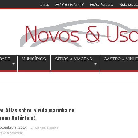
Início
Estatuto Editorial
Ficha Técnica
Subscrever
DADE
MUNICÍPIOS
SÍTIOS & VIAGENS
GASTRO & VINH
o Atlas sobre a vida marinha no
eano Antártico!
etembro 8, 2014
Ciência & Tecno
eave a comment