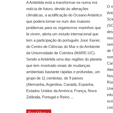
A Antártida está a transformar-se numa má
O n
notícia de futuro, devido às alterações
Ant
climáticas, a acidificação do Oceano Antártico
Sci
que poderá tornar-se num dos maiores
(SC
problemas para os organismos marinhos que
des
lá vivem, alerta um estudo internacional que
res
tem a participação do português José Xavier,
sem
do Centro de Ciências do Mar e do Ambiente
de 
da Universidade de Coimbra (MARE-UC).
nom
Sendo a Antártida uma das regiões do planeta
Can
que tem mostrado sinais de mudanças
Ale
ambientais bastante rápidas e profundas, um
Nov
grupo de 11 cientistas, de 9 países
Rús
(Alemanha, Argentina, Canadá, Espanha,
Uni
Estados Unidos da América; França, Nova
inf
Zelândia, Portugal e Reino ...
oce
con
Read More »