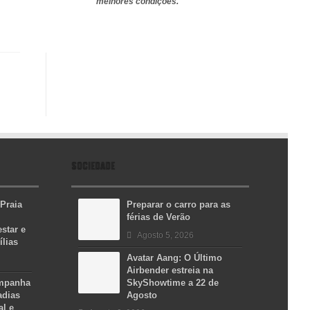
melhores condições.
SOCIEDADE
 Praia
Preparar o carro para as
férias de Verão
star e
Agosto 5, 2026
ílias
Avatar Aang: O Último
Airbender estreia na
ampanha
SkyShowtime a 22 de
adias
Agosto
al e