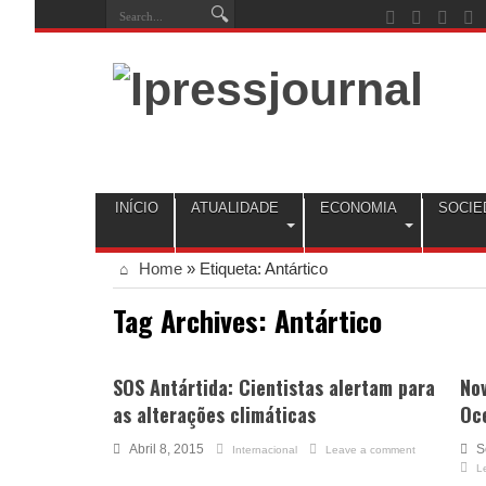
INÍCIO
ATUALIDADE
ECONOMIA
SOCIE
Home
»
Etiqueta:
Antártico
Tag Archives:
Antártico
SOS Antártida: Cientistas alertam para
Nov
as alterações climáticas
Oc
Abril 8, 2015
S
Internacional
Leave a comment
L