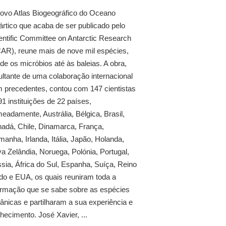
ovo Atlas Biogeográfico do Oceano
ártico que acaba de ser publicado pelo
entific Committee on Antarctic Research
AR), reune mais de nove mil espécies,
de os micróbios até às baleias. A obra,
ultante de uma colaboração internacional
 precedentes, contou com 147 cientistas
91 instituições de 22 países,
eadamente, Austrália, Bélgica, Brasil,
adá, Chile, Dinamarca, França,
manha, Irlanda, Itália, Japão, Holanda,
a Zelândia, Noruega, Polónia, Portugal,
sia, África do Sul, Espanha, Suíça, Reino
do e EUA, os quais reuniram toda a
ormação que se sabe sobre as espécies
ânicas e partilharam a sua experiência e
hecimento. José Xavier, ...