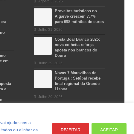
Agosto 3, 2026
Proveitos turísticos no
Algarve crescem 7,7%
des:
para 698 milhões de euros
Julho 31, 2026
smo
Costa Boal Branco 2025:
nova colheita reforça
aposta nos brancos do
ano
Douro
se em
Julho 29, 2026
Novas 7 Maravilhas de
Portugal: Setúbal recebe
aposta
final regional da Grande
ra e
Lisboa
Julho 29, 2026
no
a vai ajudar-nos a
ltados ou alinhar os
REJEITAR
ACEITAR