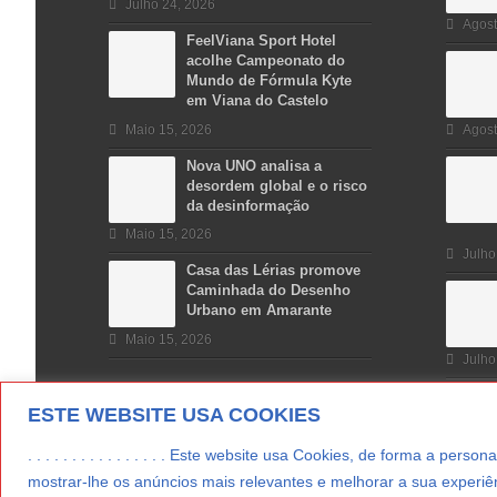
Julho 24, 2026
Agost
FeelViana Sport Hotel
acolhe Campeonato do
Mundo de Fórmula Kyte
em Viana do Castelo
Maio 15, 2026
Agost
Nova UNO analisa a
desordem global e o risco
da desinformação
Maio 15, 2026
Julho
Casa das Lérias promove
Caminhada do Desenho
Urbano em Amarante
Maio 15, 2026
Julho
ESTE WEBSITE USA COOKIES
. . . . . . . . . . . . . . . . Este website usa Cookies, de forma a p
mostrar-lhe os anúncios mais relevantes e melhorar a sua experiên