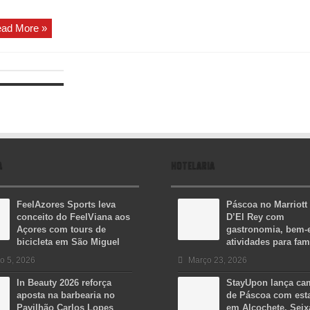
ad More »
A
HOTELARIA
FeelAzores Sports leva
Páscoa no Marriott
conceito do FeelViana aos
D’El Rey com
Açores com tours de
gastronomia, bem-e
bicicleta em São Miguel
atividades para fam
o 5, 2026
Março 23, 2026
In Beauty 2026 reforça
StayUpon lança c
aposta na barbearia no
de Páscoa com est
Pavilhão Carlos Lopes
em Alcochete, Seix