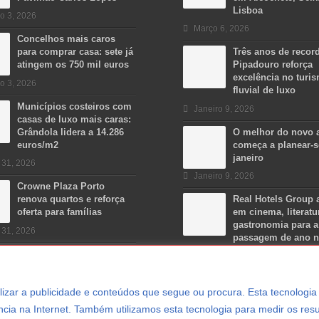
Lisboa
o 3, 2026
Março 6, 2026
Concelhos mais caros
para comprar casa: sete já
Três anos de recor
atingem os 750 mil euros
Pipadouro reforça
excelência no turi
o 3, 2026
fluvial de luxo
Municípios costeiros com
Janeiro 9, 2026
casas de luxo mais caras:
Grândola lidera a 14.286
O melhor do novo 
euros/m2
começa a planear-
janeiro
 31, 2026
Janeiro 9, 2026
Crowne Plaza Porto
renova quartos e reforça
Real Hotels Group 
oferta para famílias
em cinema, literatu
gastronomia para a
 31, 2026
passagem de ano 
Algarve
Dezembro 15, 2025
ersonalizar a publicidade e conteúdos que segue ou procura. Esta tecnologi
cia na Internet. Também utilizamos esta tecnologia para medir os resu