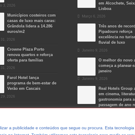
em Alcochete, Seix
o 3, 2026
Lisboa
Municípios costeiros com
Março 6, 2026
casas de luxo mais caras:
Grândola lidera a 14.286
Três anos de recor
euros/m2
Pipadouro reforça
excelência no turi
 31, 2026
fluvial de luxo
Crowne Plaza Porto
Janeiro 9, 2026
renova quartos e reforça
oferta para famílias
O melhor do novo 
começa a planear-
 31, 2026
janeiro
Farol Hotel lança
Janeiro 9, 2026
programa de bem-estar de
Verão em Cascais
Real Hotels Group 
em cinema, literatu
 29, 2026
gastronomia para a
passagem de ano 
Algarve
Dezembro 15, 2025
ersonalizar a publicidade e conteúdos que segue ou procura. Esta tecnologi
cia na Internet. Também utilizamos esta tecnologia para medir os resu