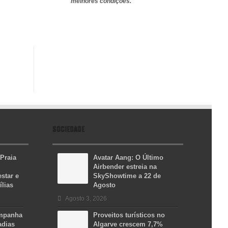
melhores condições.
SOCIEDADE
 Praia
Avatar Aang: O Último
Airbender estreia na
star e
SkyShowtime a 22 de
ílias
Agosto
Agosto 3, 2026
ampanha
Proveitos turísticos no
adias
Algarve crescem 7,7%