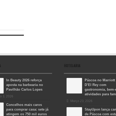
A
HOTELARIA
In Beauty 2026 reforça
Páscoa no Marriott
aposta na barbearia no
D’El Rey com
Pavilhão Carlos Lopes
gastronomia, bem-e
atividades para fam
o 3, 2026
Março 23, 2026
Concelhos mais caros
para comprar casa: sete já
StayUpon lança c
atingem os 750 mil euros
de Páscoa com est