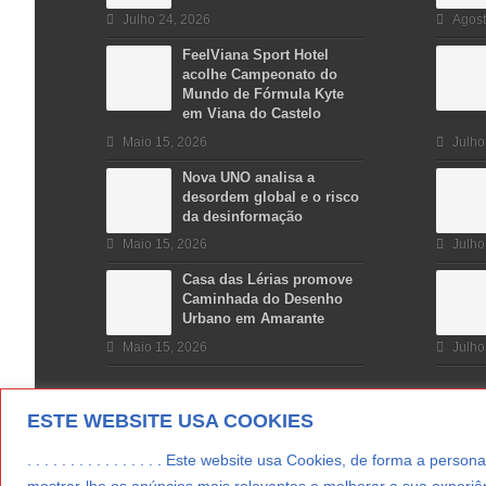
Julho 24, 2026
Agost
FeelViana Sport Hotel
acolhe Campeonato do
Mundo de Fórmula Kyte
em Viana do Castelo
Maio 15, 2026
Julho
Nova UNO analisa a
desordem global e o risco
da desinformação
Maio 15, 2026
Julho
Casa das Lérias promove
Caminhada do Desenho
Urbano em Amarante
Maio 15, 2026
Julho
ESTE WEBSITE USA COOKIES
. . . . . . . . . . . . . . . . Este website usa Cookies, de forma a p
mostrar-lhe os anúncios mais relevantes e melhorar a sua experiên