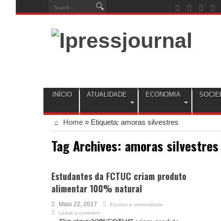
INÍCIO
ATUALIDADE
ECONOMIA
SOCIE
Home
»
Etiqueta:
amoras silvestres
Tag Archives:
amoras silvestres
Estudantes da FCTUC criam produto
alimentar 100% natural
Maio 22, 2017
Escolas e universidade
Leave a comment