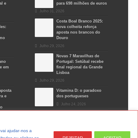
al e
para 698 milhões de euros
Julho 31, 2026
Costa Boal Branco 2025:
des:
nova colheita reforça
aposta nos brancos do
smo
Douro
Julho 29, 2026
Novas 7 Maravilhas de
ano
Portugal: Setúbal recebe
se em
final regional da Grande
Lisboa
Julho 29, 2026
aposta
Vitamina D: o paradoxo
ra e
dos portugueses
Julho 24, 2026
no
a vai ajudar-nos a
ltados ou alinhar os
REJEITAR
ACEITAR