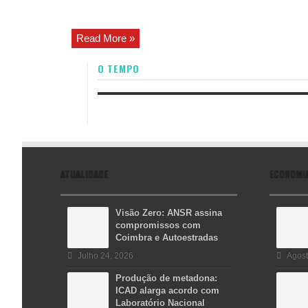
Read More »
O TEMPO
ATUALIDADE
ECONOMI
Visão Zero: ANSR assina
compromissos com
Coimbra e Autoestradas
Julho 24, 2026
Agost
Produção de metadona:
ICAD alarga acordo com
Laboratório Nacional