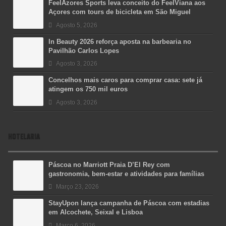
FeelAzores Sports leva conceito do FeelViana aos
Açores com tours de bicicleta em São Miguel
Agosto 5, 2026
In Beauty 2026 reforça aposta na barbearia no
Pavilhão Carlos Lopes
Agosto 3, 2026
Concelhos mais caros para comprar casa: sete já
atingem os 750 mil euros
Agosto 3, 2026
HOTELARIA
Páscoa no Marriott Praia D’El Rey com
gastronomia, bem-estar e atividades para famílias
Março 23, 2026
StayUpon lança campanha de Páscoa com estadias
em Alcochete, Seixal e Lisboa
Março 6, 2026