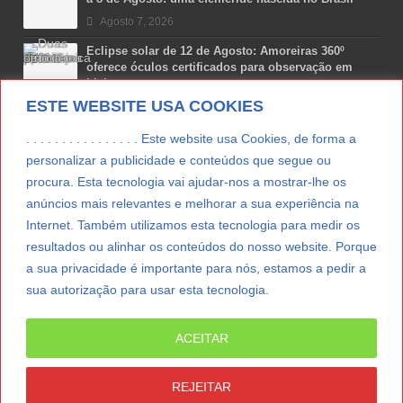
Agosto 7, 2026
Eclipse solar de 12 de Agosto: Amoreiras 360º
oferece óculos certificados para observação em
Lisboa
ESTE WEBSITE USA COOKIES
Agosto 7, 2026
Lua Afonso vence prémio internacional de liderança
. . . . . . . . . . . . . . . . Este website usa Cookies, de forma a
em engenharia espacial nos EUA
personalizar a publicidade e conteúdos que segue ou
Agosto 7, 2026
procura. Esta tecnologia vai ajudar-nos a mostrar-lhe os
anúncios mais relevantes e melhorar a sua experiência na
Preparar o carro para as férias de Verão
Internet. Também utilizamos esta tecnologia para medir os
Agosto 5, 2026
resultados ou alinhar os conteúdos do nosso website. Porque
a sua privacidade é importante para nós, estamos a pedir a
sua autorização para usar esta tecnologia.
LER MAIS
ACEITAR
© Copyright 2012/2026 IpressJournal, Direitos
Reservados. |
Estatuto Editorial
|
Ficha Técnica
|
REJEITAR
CONTATO
|
SUBSCREVER NEWSLETTER
|