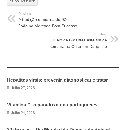
RAIOS UVA E UVB
Previous:
A tradição e música do São
João no Mercado Bom Sucesso
Next:
Duelo de Gigantes este fim de
semana no Critérium Dauphiné
RELATED ARTICLES
Hepatites virais: prevenir, diagnosticar e tratar
Julho 27, 2026
Vitamina D: o paradoxo dos portugueses
Julho 24, 2026
20 de maio – Dia Mundial da Doença de Behçet: