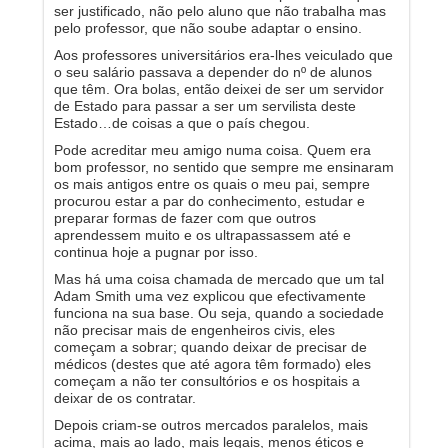
ser justificado, não pelo aluno que não trabalha mas
pelo professor, que não soube adaptar o ensino.
Aos professores universitários era-lhes veiculado que
o seu salário passava a depender do nº de alunos
que têm. Ora bolas, então deixei de ser um servidor
de Estado para passar a ser um servilista deste
Estado…de coisas a que o país chegou.
Pode acreditar meu amigo numa coisa. Quem era
bom professor, no sentido que sempre me ensinaram
os mais antigos entre os quais o meu pai, sempre
procurou estar a par do conhecimento, estudar e
preparar formas de fazer com que outros
aprendessem muito e os ultrapassassem até e
continua hoje a pugnar por isso.
Mas há uma coisa chamada de mercado que um tal
Adam Smith uma vez explicou que efectivamente
funciona na sua base. Ou seja, quando a sociedade
não precisar mais de engenheiros civis, eles
começam a sobrar; quando deixar de precisar de
médicos (destes que até agora têm formado) eles
começam a não ter consultórios e os hospitais a
deixar de os contratar.
Depois criam-se outros mercados paralelos, mais
acima, mais ao lado, mais legais, menos éticos e