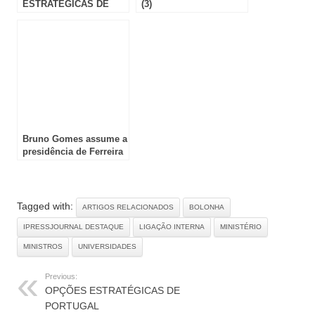
ESTRATÉGICAS DE
(3)
PORTUGAL
Bruno Gomes assume a
presidência de Ferreira
do Zêzere e define
habitação, educação e
saúde como
prioridades do novo
Tagged with:
ARTIGOS RELACIONADOS
BOLONHA
mandato
IPRESSJOURNAL DESTAQUE
LIGAÇÃO INTERNA
MINISTÉRIO
MINISTROS
UNIVERSIDADES
Previous:
OPÇÕES ESTRATÉGICAS DE
PORTUGAL