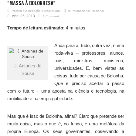
“MASSA À BOLONHESA”
Posted by:
Redação iPressJournal
in
Internacional
,
Nacional
Abril 25, 2013
1 Comment
Tempo de leitura estimado:
4 minutos
Anda para aí tudo, outra vez, numa
roda-viva – professores, alunos,
pais, ministros, ministério,
J. Antunes de
universidades. E, bem vistas as
Sousa
coisas, tudo por causa de Bolonha.
Que é preciso acertar o passo
com o futuro – uma aposta na ciência e tecnologia, na
mobilidade e na empregabilidade.
Mas que é isso de Bolonha, afinal? Claro que pretende ser
muita coisa, mas o que é, no fundo, é uma metáfora da
própria Europa. Os seus governantes, observando a