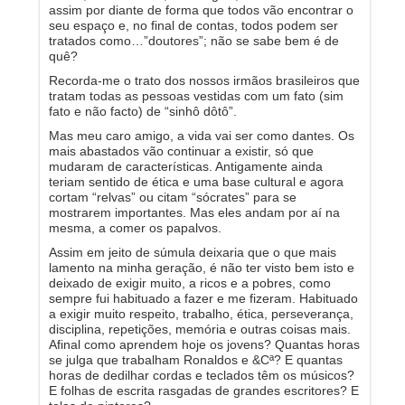
assim por diante de forma que todos vão encontrar o
seu espaço e, no final de contas, todos podem ser
tratados como…”doutores”; não se sabe bem é de
quê?
Recorda-me o trato dos nossos irmãos brasileiros que
tratam todas as pessoas vestidas com um fato (sim
fato e não facto) de “sinhô dôtô”.
Mas meu caro amigo, a vida vai ser como dantes. Os
mais abastados vão continuar a existir, só que
mudaram de características. Antigamente ainda
teriam sentido de ética e uma base cultural e agora
cortam “relvas” ou citam “sócrates” para se
mostrarem importantes. Mas eles andam por aí na
mesma, a comer os papalvos.
Assim em jeito de súmula deixaria que o que mais
lamento na minha geração, é não ter visto bem isto e
deixado de exigir muito, a ricos e a pobres, como
sempre fui habituado a fazer e me fizeram. Habituado
a exigir muito respeito, trabalho, ética, perseverança,
disciplina, repetições, memória e outras coisas mais.
Afinal como aprendem hoje os jovens? Quantas horas
se julga que trabalham Ronaldos e &Cª? E quantas
horas de dedilhar cordas e teclados têm os músicos?
E folhas de escrita rasgadas de grandes escritores? E