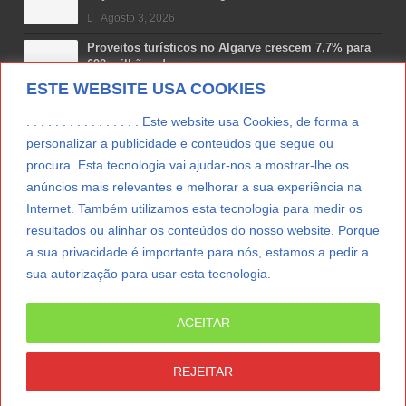
Agosto 3, 2026
Proveitos turísticos no Algarve crescem 7,7% para
698 milhões de euros
ESTE WEBSITE USA COOKIES
Julho 31, 2026
Costa Boal Branco 2025: nova colheita reforça
. . . . . . . . . . . . . . . . Este website usa Cookies, de forma a
aposta nos brancos do Douro
personalizar a publicidade e conteúdos que segue ou
Julho 29, 2026
procura. Esta tecnologia vai ajudar-nos a mostrar-lhe os
anúncios mais relevantes e melhorar a sua experiência na
Novas 7 Maravilhas de Portugal: Setúbal recebe
final regional da Grande Lisboa
Internet. Também utilizamos esta tecnologia para medir os
Julho 29, 2026
resultados ou alinhar os conteúdos do nosso website. Porque
a sua privacidade é importante para nós, estamos a pedir a
sua autorização para usar esta tecnologia.
LER MAIS
ACEITAR
© Copyright 2012/2026 IpressJournal, Direitos
Reservados. |
Estatuto Editorial
|
Ficha Técnica
|
REJEITAR
CONTATO
|
SUBSCREVER NEWSLETTER
|
SpringParty
|
Suporte Técnico
|