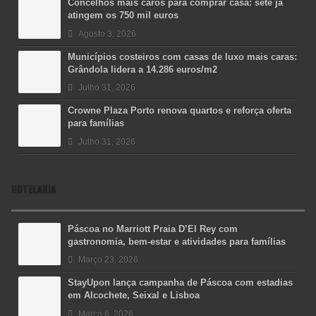
Concelhos mais caros para comprar casa: sete já
atingem os 750 mil euros
Agosto 3, 2026
Municípios costeiros com casas de luxo mais caras:
Grândola lidera a 14.286 euros/m2
Julho 31, 2026
Crowne Plaza Porto renova quartos e reforça oferta
para famílias
Julho 31, 2026
HOTELARIA
Páscoa no Marriott Praia D’El Rey com
gastronomia, bem-estar e atividades para famílias
Março 23, 2026
StayUpon lança campanha de Páscoa com estadias
em Alcochete, Seixal e Lisboa
Março 6, 2026