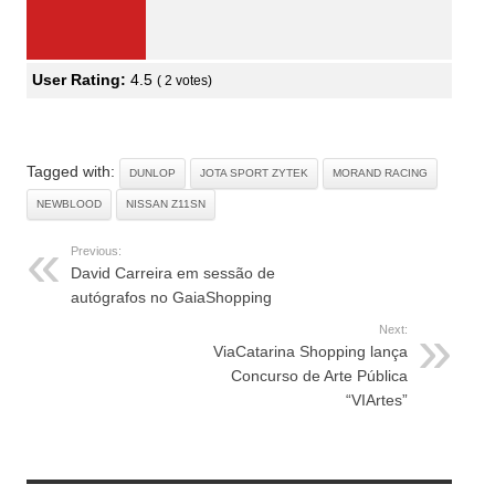
User Rating:
4.5
(
2
votes)
Tagged with:
DUNLOP
JOTA SPORT ZYTEK
MORAND RACING
NEWBLOOD
NISSAN Z11SN
Previous:
David Carreira em sessão de
autógrafos no GaiaShopping
Next:
ViaCatarina Shopping lança
Concurso de Arte Pública
“VIArtes”
RELATED ARTICLES