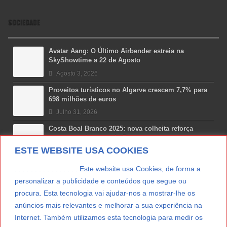
SOCIEDADE
Avatar Aang: O Último Airbender estreia na
SkyShowtime a 22 de Agosto
Agosto 3, 2026
Proveitos turísticos no Algarve crescem 7,7% para
698 milhões de euros
Julho 31, 2026
Costa Boal Branco 2025: nova colheita reforça
aposta nos brancos do Douro
ESTE WEBSITE USA COOKIES
Julho 29, 2026
Novas 7 Maravilhas de Portugal: Setúbal recebe
. . . . . . . . . . . . . . . . Este website usa Cookies, de forma a
final regional da Grande Lisboa
personalizar a publicidade e conteúdos que segue ou
Julho 29, 2026
procura. Esta tecnologia vai ajudar-nos a mostrar-lhe os
anúncios mais relevantes e melhorar a sua experiência na
Vitamina D: o paradoxo dos portugueses
Internet. Também utilizamos esta tecnologia para medir os
Julho 24, 2026