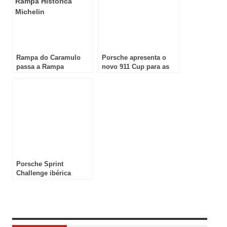
Rampa do Caramulo
Porsche apresenta o
passa a Rampa
novo 911 Cup para as
Histórica Michelin
suas categorias globais
Porsche Sprint
Challenge ibérica
apresenta temporada
2026 no Dubai e reforça
Review Overview
posicionamento
internacional