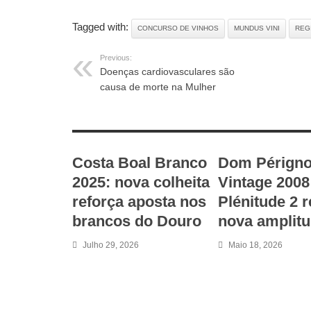
Paris
Tagged with:
CONCURSO DE VINHOS
MUNDUS VINI
REG
Previous:
Doenças cardiovasculares são
causa de morte na Mulher
RELATED ARTICLES
Costa Boal Branco
Dom Pérign
2025: nova colheita
Vintage 2008
reforça aposta nos
Plénitude 2 r
brancos do Douro
nova amplit
Julho 29, 2026
Maio 18, 2026