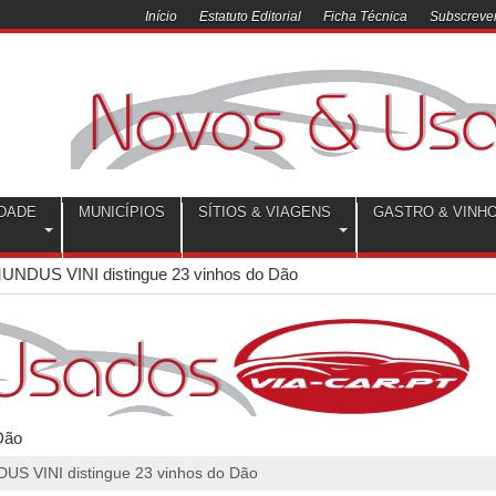
Início
Estatuto Editorial
Ficha Técnica
Subscrever
DADE
MUNICÍPIOS
SÍTIOS & VIAGENS
GASTRO & VINH
UNDUS VINI distingue 23 vinhos do Dão
S VINI distingue 23 vinhos do Dão