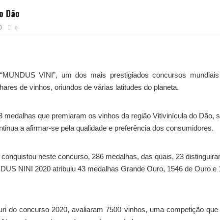
o Dão
0
0
 “MUNDUS VINI”, um dos mais prestigiados concursos mundiais
hares de vinhos, oriundos de várias latitudes do planeta.
3 medalhas que premiaram os vinhos da região Vitivinícula do Dão, 
tinua a afirmar-se pela qualidade e preferência dos consumidores.
l conquistou neste concurso, 286 medalhas, das quais, 23 distinguir
NDUS NINI 2020 atribuiu 43 medalhas Grande Ouro, 1546 de Ouro e
 juri do concurso 2020, avaliaram 7500 vinhos, uma competição que