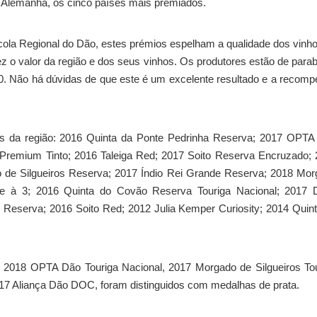
 e Alemanha, os cinco países mais premiados.
ícola Regional do Dão, estes prémios espelham a qualidade dos vinh
 o valor da região e dos seus vinhos. Os produtores estão de para
00. Não há dúvidas de que este é um excelente resultado e a recom
 da região: 2016 Quinta da Ponte Pedrinha Reserva; 2017 OPTA
remium Tinto; 2016 Taleiga Red; 2017 Soito Reserva Encruzado; 
de Silgueiros Reserva; 2017 Índio Rei Grande Reserva; 2018 Mor
ge à 3; 2016 Quinta do Covão Reserva Touriga Nacional; 2017 
r Reserva; 2016 Soito Red; 2012 Julia Kemper Curiosity; 2014 Quin
 2018 OPTA Dão Touriga Nacional, 2017 Morgado de Silgueiros To
2017 Aliança Dão DOC, foram distinguidos com medalhas de prata.