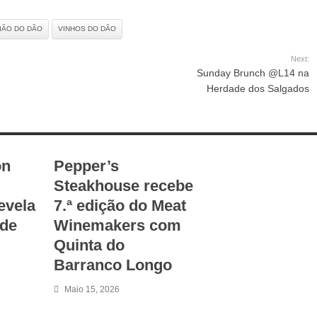
IÃO DO DÃO
VINHOS DO DÃO
Next:
Sunday Brunch @L14 na
Herdade dos Salgados
on
Pepper’s
Steakhouse recebe
evela
7.ª edição do Meat
ude
Winemakers com
Quinta do
Barranco Longo
Maio 15, 2026