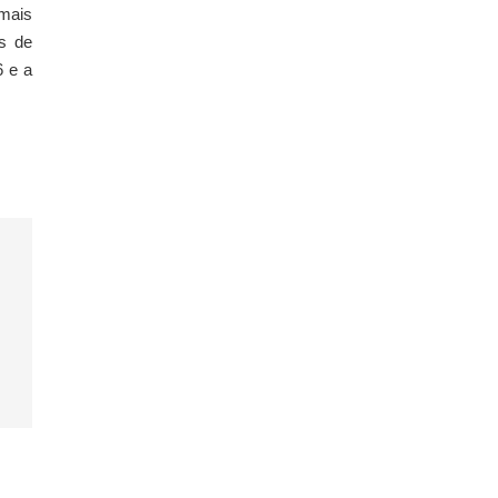
mais
os de
6 e a