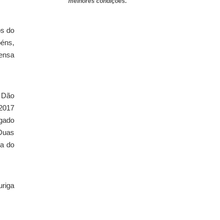
melhores condições.
os do
béns,
pensa
 Dão
2017
gado
Duas
ta do
uriga