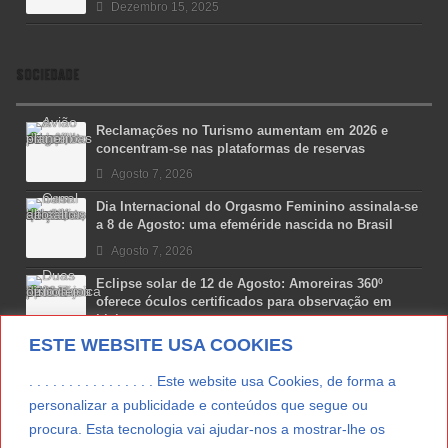
Dezembro 15, 2025
SOCIEDADE
Reclamações no Turismo aumentam em 2026 e
concentram-se nas plataformas de reservas
Agosto 7, 2026
Dia Internacional do Orgasmo Feminino assinala-se
a 8 de Agosto: uma efeméride nascida no Brasil
Agosto 7, 2026
Eclipse solar de 12 de Agosto: Amoreiras 360º
oferece óculos certificados para observação em
Lisboa
ESTE WEBSITE USA COOKIES
Agosto 7, 2026
Lua Afonso vence prémio internacional de liderança
. . . . . . . . . . . . . . . . Este website usa Cookies, de forma a
em engenharia espacial nos EUA
personalizar a publicidade e conteúdos que segue ou
Agosto 7, 2026
procura. Esta tecnologia vai ajudar-nos a mostrar-lhe os