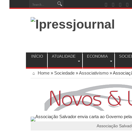
INÍCIO
ATUALIDADE
ECONOMIA
SOCIE
Home
»
Sociedade
»
Associativismo
»
Associaçã
Associação Salvado