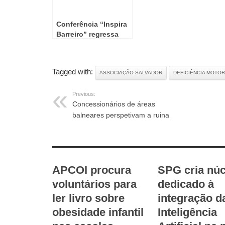
Conferência “Inspira
Barreiro” regressa
para promover a
cultura
empreendedora
Tagged with:
ASSOCIAÇÃO SALVADOR
DEFICIÊNCIA MOTO
Previous:
Concessionários de áreas
balneares perspetivam a ruina
RELATED ARTICLES
APCOI procura
SPG cria núc
voluntários para
dedicado à
ler livro sobre
integração d
obesidade infantil
Inteligência