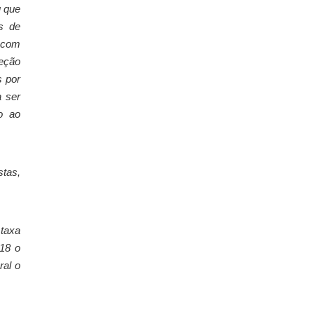
u que
s de
s com
teção
s por
a ser
o ao
tas,
 taxa
018 o
ral o