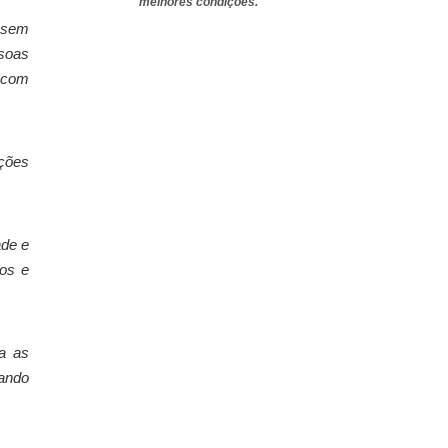
melhores condições.
 sem
ssoas
 com
ções
ade e
los e
a as
nando