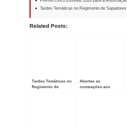
Prémio Cinco Estrelas 2020 para a Associaçã
Tardes Temáticas no Regimento de Sapadores
Related Posts:
Tardes Temáticas no
Abertas as
Regimento de
nomeações aos
Sapadores de Lisboa
Prémios ADSP 2021