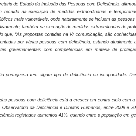
cretaria de Estado da Inclusão das Pessoas com Deficiência, afirmo
m recaído na execução de medidas extraordinárias e temporária
úblicos mais vulneráveis, onde naturalmente se incluem as pessoa
fetivamente, também na execução de medidas extraordinárias de pro
o que, “As propostas contidas na V/ comunicação, são conhecida
sentadas por várias pessoas com deficiência, estando atualmente 
netes governamentais com competências em matéria de proteçã
 portuguesa tem algum tipo de deficiência ou incapacidade. Des
das pessoas com deficiência está a crescer em contra ciclo com a
Observatório da Deficiência e Direitos Humanos, entre 2009 e 2
iência registados aumentou 41%, quando entre a população em ge