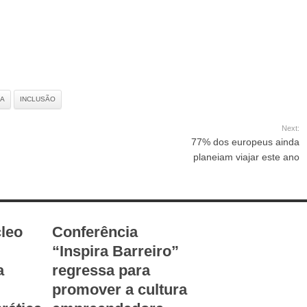
RA
INCLUSÃO
Next:
77% dos europeus ainda
planeiam viajar este ano
leo
Conferência
“Inspira Barreiro”
a
regressa para
promover a cultura