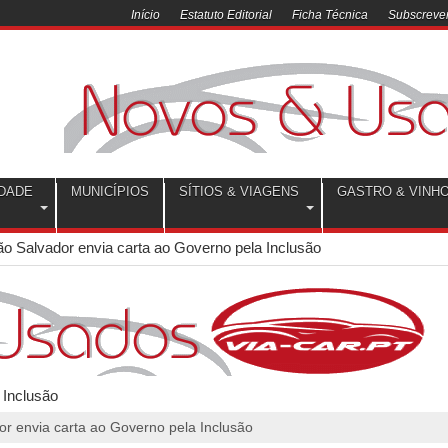
Início
Estatuto Editorial
Ficha Técnica
Subscrever
DADE
MUNICÍPIOS
SÍTIOS & VIAGENS
GASTRO & VINH
o Salvador envia carta ao Governo pela Inclusão
r envia carta ao Governo pela Inclusão