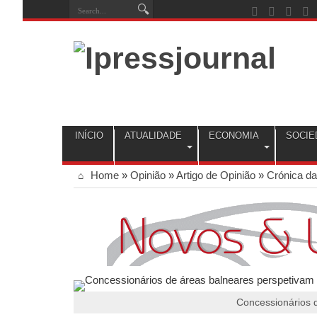
INÍCIO
ATUALIDADE
ECONOMIA
SOCIE
Home
»
Opinião
»
Artigo de Opinião
»
Crónica d
Concessionários d