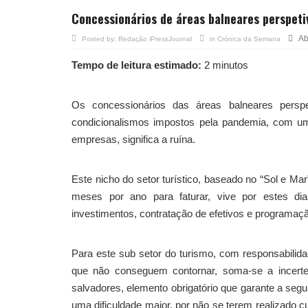
Concessionários de áreas balneares perspeti
Ab
Posted by:
Redação iPressJournal
in
Crónica da Semana
Tempo de leitura estimado:
2 minutos
Os concessionários das áreas balneares persp
condicionalismos impostos pela pandemia, com uma
empresas, significa a ruína.
Este nicho do setor turístico, baseado no “Sol e Ma
meses por ano para faturar, vive por estes d
investimentos, contratação de efetivos e programaç
Para este sub setor do turismo, com responsabilida
que não conseguem contornar, soma-se a incertez
salvadores, elemento obrigatório que garante a se
uma dificuldade maior, por não se terem realizado cu