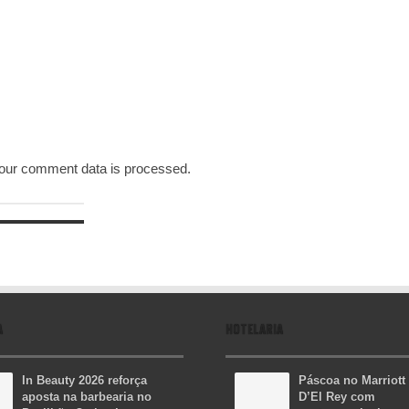
our comment data is processed.
A
HOTELARIA
In Beauty 2026 reforça
Páscoa no Marriott
aposta na barbearia no
D’El Rey com