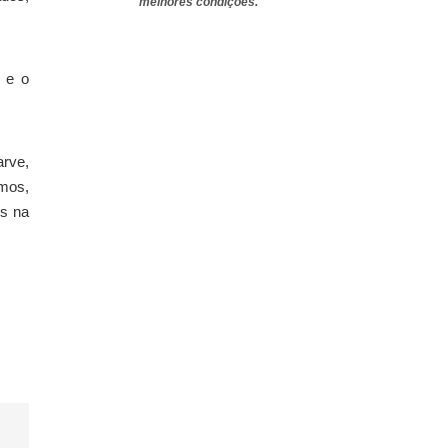
melhores condições.
o e o
arve,
smos,
es na