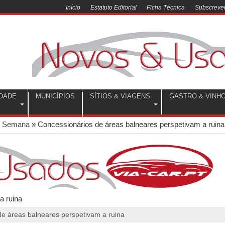
Início
Estatuto Editorial
Ficha Técnica
Subscrever
DADE
MUNICÍPIOS
SÍTIOS & VIAGENS
GASTRO & VINH
a Semana
»
Concessionários de áreas balneares perspetivam a ruina
e áreas balneares perspetivam a ruina