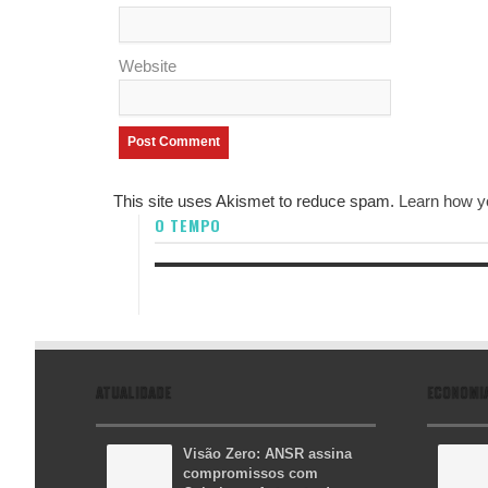
Website
This site uses Akismet to reduce spam.
Learn how y
O TEMPO
ATUALIDADE
ECONOMI
Visão Zero: ANSR assina
compromissos com