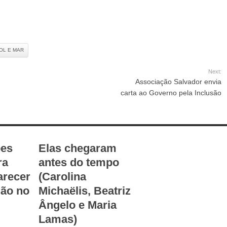
OL E MAR
Next:
Associação Salvador envia
carta ao Governo pela Inclusão
ões
Elas chegaram
ra
antes do tempo
arecer
(Carolina
ão no
Michaëlis, Beatriz
Ângelo e Maria
Lamas)