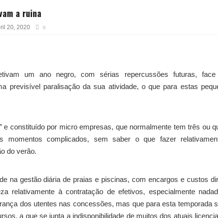
vam a ruina
ril 20, 2020
0
etivam um ano negro, com sérias repercussões futuras, face
 previsível paralisação da sua atividade, o que para estas peq
r” e constituído por micro empresas, que normalmente tem três ou q
ias momentos complicados, sem saber o que fazer relativamen
ão do verão.
de na gestão diária de praias e piscinas, com encargos e custos di
a relativamente à contratação de efetivos, especialmente nadad
gurança dos utentes nas concessões, mas que para esta temporada 
rsos, a que se junta a indisponibilidade de muitos dos atuais licenci