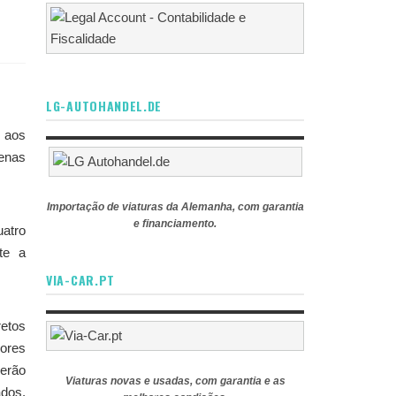
LG-AUTOHANDEL.DE
 aos
uenas
Importação de viaturas da Alemanha, com garantia
e financiamento.
uatro
te a
VIA-CAR.PT
retos
ores
serão
Viaturas novas e usadas, com garantia e as
ados,