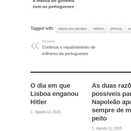
A inércia do governo
com os portugueses
que ficaram em Israel
Tagged with:
ÁREAS BALNEARES
FÉRIAS
PRAIAS
S
Previous:
Continua o repatriamento de
milhares de portugueses
RELATED ARTICLES
O dia em que
As duas raz
Lisboa enganou
possíveis pa
Hitler
Napoleão ap
sempre de m
Agosto 13, 2025
peito
Agosto 11, 2025