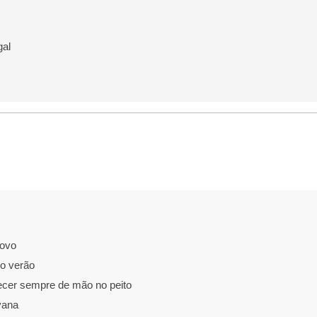
gal
Novo
no verão
ecer sempre de mão no peito
vana