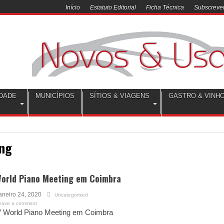
Início
Estatuto Editorial
Ficha Técnica
Subscrever
DADE
MUNICÍPIOS
SÍTIOS & VIAGENS
GASTRO & VINH
ing
World Piano Meeting em Coimbra
aneiro 24, 2020
Uncategorized
eave a comment