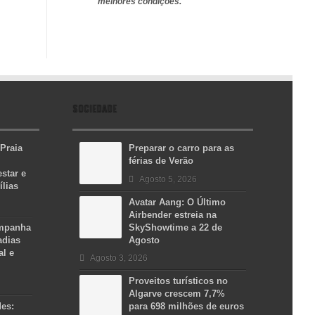
melhores condições.
SOCIEDADE
 Praia
Preparar o carro para as
férias de Verão
star e
Agosto 5, 2026
ílias
Avatar Aang: O Último
Airbender estreia na
ampanha
SkyShowtime a 22 de
adias
Agosto
al e
Agosto 3, 2026
Proveitos turísticos no
Algarve crescem 7,7%
des:
para 698 milhões de euros