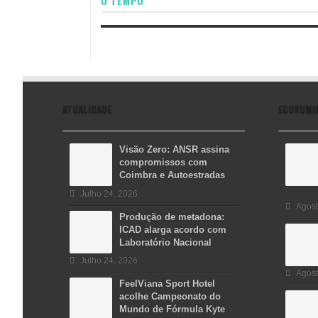
O TEMPO
ATUALIDADE
ECONOMI
Visão Zero: ANSR assina
compromissos com
Coimbra e Autoestradas
Julho 24, 2026
Agost
Produção de metadona:
ICAD alarga acordo com
Laboratório Nacional
Julho 24, 2026
Agost
FeelViana Sport Hotel
acolhe Campeonato do
Mundo de Fórmula Kyte