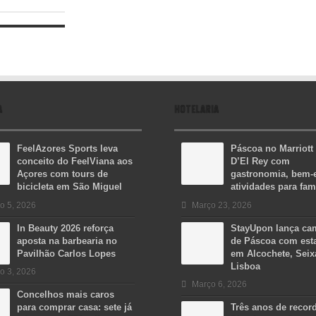
A
HOTELARIA
FeelAzores Sports leva
Páscoa no Marriott
conceito do FeelViana aos
D’El Rey com
Açores com tours de
gastronomia, bem-e
bicicleta em São Miguel
atividades para fam
o 5, 2026
Março 23, 2026
In Beauty 2026 reforça
StayUpon lança c
aposta na barbearia no
de Páscoa com est
Pavilhão Carlos Lopes
em Alcochete, Seix
Lisboa
o 3, 2026
Março 6, 2026
Concelhos mais caros
para comprar casa: sete já
Três anos de recor