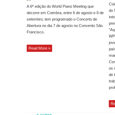
Coi
A 6ª edição do World Piano Meeting que
do 
decorre em Coimbra, entre 6 de agosto e 8 de
iné
setembro, tem programado o Concerto de
pre
Abertura no dia 7 de agosto no Convento São
“Aq
Francisco.
WPM
jov
Read More »
paí
mar
Con
os 
de 
tra
pro
Re