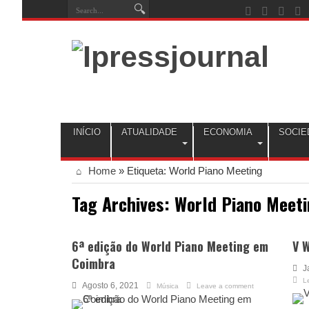
INÍCIO
ATUALIDADE
ECONOMIA
SOCIE
Home
»
Etiqueta:
World Piano Meeting
Tag Archives:
World Piano Meet
6ª edição do World Piano Meeting em
V 
Coimbra
J
L
Agosto 6, 2021
Música
Leave a comment