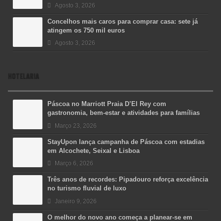
Agosto 3, 2026
Concelhos mais caros para comprar casa: sete já
atingem os 750 mil euros
Agosto 3, 2026
HOTELARIA
Páscoa no Marriott Praia D’El Rey com
gastronomia, bem-estar e atividades para famílias
Março 23, 2026
StayUpon lança campanha de Páscoa com estadias
em Alcochete, Seixal e Lisboa
Março 6, 2026
Três anos de recordes: Pipadouro reforça excelência
no turismo fluvial de luxo
Janeiro 9, 2026
O melhor do novo ano começa a planear-se em